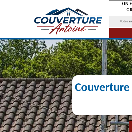
ON 
GR
Couverture 