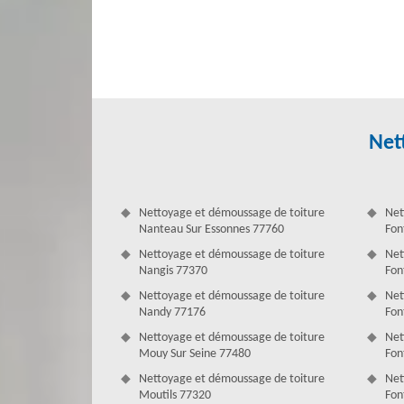
propre et en bon état (libéré de lichen et de mousse) 
professionnelle en nettoyage toiture. Nos artisans cou
nettoyage efficace et satisfaisant. Avec des outils spécifi
et champignons pendant des années. Alors, n’hésitez pas 
Net
Nettoyage et démoussage de toiture
Net
Nanteau Sur Essonnes 77760
Fon
Nettoyage et démoussage de toiture
Net
Nangis 77370
Fon
Nettoyage et démoussage de toiture
Net
Nandy 77176
Fon
Nettoyage et démoussage de toiture
Net
L’étanchéité du toit est importante
Mouy Sur Seine 77480
Fon
Un démoussage doit être réalisé par des pros pour garan
Nettoyage et démoussage de toiture
Net
regardons l'état de votre toit avant d’établir un devis dét
Moutils 77320
Fon