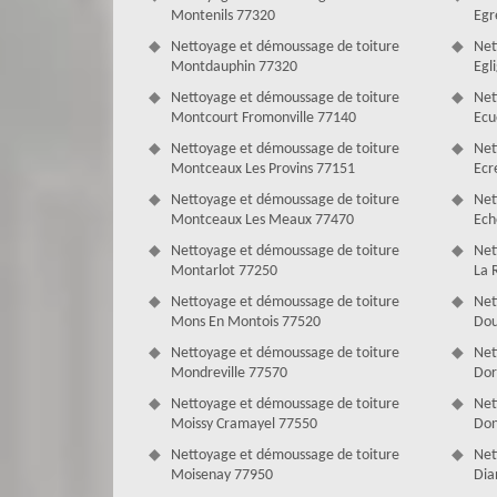
Montenils 77320
Egr
Nettoyage et démoussage de toiture
Net
Montdauphin 77320
Egl
Nettoyage et démoussage de toiture
Net
Montcourt Fromonville 77140
Ecu
Nettoyage et démoussage de toiture
Net
Montceaux Les Provins 77151
Ecr
Nettoyage et démoussage de toiture
Net
Mettre en priorité le nettoyage toiture
Montceaux Les Meaux 77470
Ech
Puisque le toit joue un rôle très important pour la protec
Nettoyage et démoussage de toiture
Net
traité et entretenu d’une manière professionnelle et su
Montarlot 77250
La 
vous pouvez confier ces travaux de nettoyage démou
Nettoyage et démoussage de toiture
Net
d’expérience en nettoyage et démoussage toiture, Couve
Mons En Montois 77520
Dou
toit à la perfection. Actif dans le Seine-et-Marne, Cou
toiture avec un prix imbattable sur le marché. Si vous habi
Nettoyage et démoussage de toiture
Net
Mondreville 77570
Dor
Nettoyage et démoussage de toiture
Net
Moissy Cramayel 77550
Don
Nettoyage et démoussage de toiture
Net
Moisenay 77950
Dia