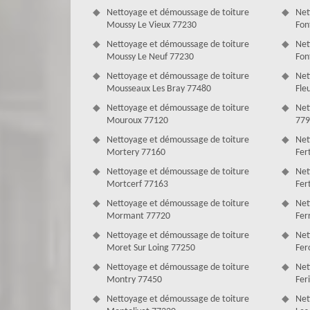
pour votre toit. Après un bon demoussage toiture, il est i
Nettoyage et démoussage de toiture
Net
du toit, étancher sa matière et surtout pour le protége
Moussy Le Vieux 77230
Fon
entreprise peut prendre en main ce traitement, vous n’ave
Nettoyage et démoussage de toiture
Net
Le démoussage de tuile de Couverture 
Moussy Le Neuf 77230
Fon
Nettoyage et démoussage de toiture
Net
Le démoussage est indispensable pour échapper aux domm
Mousseaux Les Bray 77480
Fle
votre toiture. Bien qu'il soit défiant de le faire vous-m
tuile est nécessaire pour garder sa qualité et sa durée d
Nettoyage et démoussage de toiture
Net
atmosphériques qui peuvent se produire et se reproduire
Mouroux 77120
779
domaine, vous pouvez nous faire confiance.
Nettoyage et démoussage de toiture
Net
Mortery 77160
Fer
Nettoyage et démoussage de toiture
Net
Mortcerf 77163
Fer
Nettoyage et démoussage de toiture
Net
Mormant 77720
Fer
Nettoyage et démoussage de toiture
Net
Moret Sur Loing 77250
Fero
Nettoyage et démoussage de toiture
Net
Montry 77450
Fer
Nettoyage et démoussage de toiture
Net