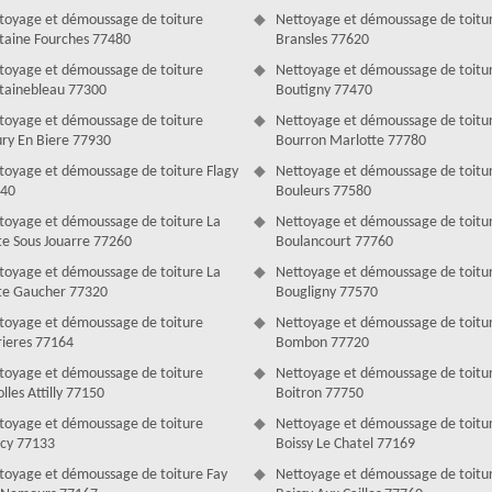
mportant de faire le traitement d’hydrofuge pour confirmer la brillance
toyage et démoussage de toiture
Nettoyage et démoussage de toitu
r contre l’infiltration d’eau et des changements climatiques. Notre
taine Fourches 77480
Bransles 77620
z qu’à nous appeler.
toyage et démoussage de toiture
Nettoyage et démoussage de toitu
Antoine dans le 77
tainebleau 77300
Boutigny 77470
toyage et démoussage de toiture
Nettoyage et démoussage de toitu
ages irréparables. Bon pour les tuiles, le démoussage revivifiera
ury En Biere 77930
Bourron Marlotte 77780
ême, bénéficiez de notre service pour faire la tâche. Le demoussage de
e vie. Celui-ci aide à cette dernière d’être sécurisée par les agents
toyage et démoussage de toiture Flagy
Nettoyage et démoussage de toitu
 tout au long de l’année. Notre entreprise est spécialisée pour ce
40
Bouleurs 77580
toyage et démoussage de toiture La
Nettoyage et démoussage de toitu
te Sous Jouarre 77260
Boulancourt 77760
toyage et démoussage de toiture La
Nettoyage et démoussage de toitu
te Gaucher 77320
Bougligny 77570
toyage et démoussage de toiture
Nettoyage et démoussage de toitu
rieres 77164
Bombon 77720
toyage et démoussage de toiture
Nettoyage et démoussage de toitu
lles Attilly 77150
Boitron 77750
toyage et démoussage de toiture
Nettoyage et démoussage de toitu
icy 77133
Boissy Le Chatel 77169
toyage et démoussage de toiture Fay
Nettoyage et démoussage de toitu