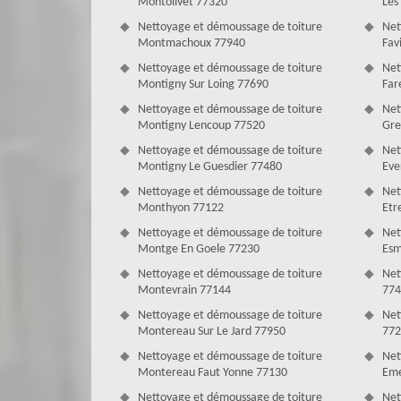
Montolivet 77320
Les
Nettoyage et démoussage de toiture
Net
Montmachoux 77940
Fav
Couverture Antoine : le spécialiste en 
Nettoyage et démoussage de toiture
Net
Votre toit est l'une des parties les plus précieuses de vo
Montigny Sur Loing 77690
Far
pas quand le toit est sale jusqu'à ce que leur compagnie d
Nettoyage et démoussage de toiture
Net
votre service pour une intervention pour nettoyer votre t
Montigny Lencoup 77520
Gre
Nos artisans peuvent intervenir chez vous pour vous co
Nettoyage et démoussage de toiture
Net
évidemment l’appliquer sur votre toit.
Montigny Le Guesdier 77480
Eve
Prendre soin de la toiture ? – 77
Nettoyage et démoussage de toiture
Net
Monthyon 77122
Etr
Le toit-terrasse requiert un entretien régulier, car il est 
chaussures qui l’écrasent tous les jours, les pluies, les
Nettoyage et démoussage de toiture
Net
terrasse. Notre société peut assurer l’étanchéité de vo
Montge En Goele 77230
Esm
professionnels. Notre méthode spéciale de nettoyage toitu
Nettoyage et démoussage de toiture
Net
éliminer les algues déplaisantes. Puis une autre applicatio
Montevrain 77144
774
Nettoyage et démoussage de toiture
Net
Montereau Sur Le Jard 77950
772
Nettoyage et démoussage de toiture
Net
Montereau Faut Yonne 77130
Eme
Nettoyage et démoussage de toiture
Net