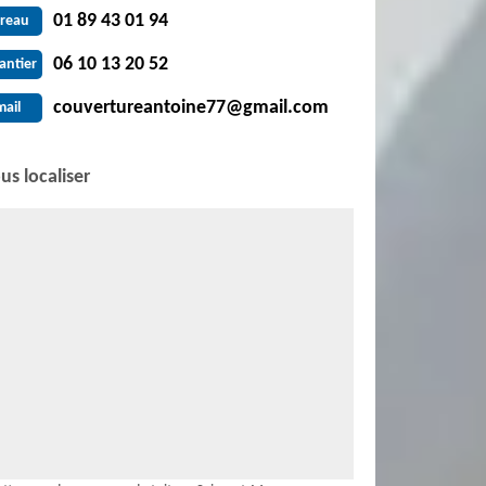
01 89 43 01 94
reau
06 10 13 20 52
antier
couvertureantoine77@gmail.com
mail
us localiser