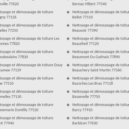
eville 77620
Bernay Vilbert 77540
toyage et démoussage de toiture
Nettoyage et démoussage de toitu
igny 77126
Bellot 77510
toyage et démoussage de toiture
Nettoyage et démoussage de toitu
elles 77250
Beauvoir 77390
toyage et démoussage de toiture Les
Nettoyage et démoussage de toitu
ennes 77820
Beautheil 77120
toyage et démoussage de toiture
Nettoyage et démoussage de toitu
 dans le 77
ouboulains 77830
Beaumont Du Gatinais 77890
tion d’une maison ainsi que de ses occupants, ce dernier doit être donc
toyage et démoussage de toiture Douy
Nettoyage et démoussage de toitu
rtout, passé par des travaux de nettoyage et démoussage. De ce fait,
Ramee 77139
Beauchery Saint Martin 77560
ssage de toiture à Couverture Antoine. Ayant plusieurs années
toyage et démoussage de toiture
Nettoyage et démoussage de toitu
rture Antoine est apte et en mesure de nettoyer et démousser votre
e 77510
Bazoches Les Bray 77118
verture Antoine offre le meilleur service de nettoyage et démoussage
tez dans le 77, vous pouvez bénéficier de cette offre exceptionnelle.
toyage et démoussage de toiture
Nettoyage et démoussage de toitu
melles 77130
Bassevelle 77750
toyage et démoussage de toiture
Nettoyage et démoussage de toitu
nemarie Dontilly 77520
Barcy 77910
toyage et démoussage de toiture
Nettoyage et démoussage de toitu
nt 77940
Barbizon 77630