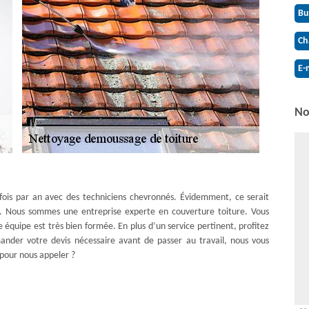
Bu
Ch
E-
No
x fois par an avec des techniciens chevronnés. Évidemment, ce serait
lité. Nous sommes une entreprise experte en couverture toiture. Vous
 équipe est très bien formée. En plus d’un service pertinent, profitez
ander votre devis nécessaire avant de passer au travail, nous vous
 pour nous appeler ?
se intégrale du champ traité. L'étanchéité doit être posée sur un toit