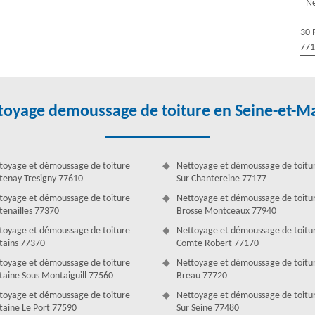
Ne
pour assurer une meilleure protection. Nous sommes une entreprise
vreurs qualifiés maitrisent toutes les étapes nécessaires pour un
30 
ques, vous allez retrouver votre toiture propre et protégée des mousses
77
de nous contacter.
toyage demoussage de toiture en Seine-et-M
toyage et démoussage de toiture
Nettoyage et démoussage de toitu
tenay Tresigny 77610
Sur Chantereine 77177
toyage et démoussage de toiture
Nettoyage et démoussage de toitu
tenailles 77370
Brosse Montceaux 77940
toyage et démoussage de toiture
Nettoyage et démoussage de toitur
tains 77370
Comte Robert 77170
toyage et démoussage de toiture
Nettoyage et démoussage de toitu
taine Sous Montaiguill 77560
Breau 77720
tir le bon état de votre toiture. Au cours de l'intervention, nous
toyage et démoussage de toiture
Nettoyage et démoussage de toitu
aillé des analyses réalisées. Et finalement, nous donnerons l’étanchéité
taine Le Port 77590
Sur Seine 77480