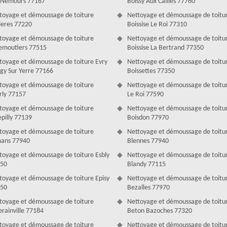
 Nemours 77167
Boissy Aux Cailles 77760
toyage et démoussage de toiture
Nettoyage et démoussage de toitu
ieres 77220
Boissise Le Roi 77310
nettoyage de toiture
toyage et démoussage de toiture
Nettoyage et démoussage de toitu
tre habitation et nécessite un entretien. Plusieurs personnes ne savent
emoutiers 77515
Boissise La Bertrand 77350
'assurance leur dise qu'il doit être modifié. Couverture Antoine est à
toyage et démoussage de toiture Evry
Nettoyage et démoussage de toitu
oit. Pour obtenir un bon demoussage toiture, il faut de l’antimousse.
gy Sur Yerre 77166
Boissettes 77350
nseiller quel produit sera adapté à votre toit et ils peuvent bien
toyage et démoussage de toiture
Nettoyage et démoussage de toitur
rly 77157
Le Roi 77590
toyage et démoussage de toiture
Nettoyage et démoussage de toitu
epilly 77139
Boisdon 77970
victime des différentes choses qui peuvent provoquer sa destruction. Les
 intempéries extérieures peuvent affaiblir l’étanchéité de votre toit-
toyage et démoussage de toiture
Nettoyage et démoussage de toitu
tre toit-terrasse. Mettez votre confiance à nos artisans couvreurs
ans 77940
Blennes 77940
re à basse pression commence par l'application d'algicide. C’est pour
toyage et démoussage de toiture Esbly
Nettoyage et démoussage de toitu
n sera faite pour assurer leur suppression complète.
50
Blandy 77115
toyage et démoussage de toiture Episy
Nettoyage et démoussage de toitu
50
Bezalles 77970
toyage et démoussage de toiture
Nettoyage et démoussage de toitu
rainville 77184
Beton Bazoches 77320
toyage et démoussage de toiture
Nettoyage et démoussage de toitu