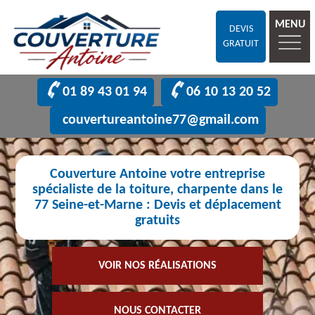
MENU
DEVIS
GRATUIT
01 89 43 01 94
06 10 13 20 52
couvertureantoine77@gmail.com
Couverture Antoine votre entreprise
spécialiste de la toiture, charpente dans le
77 Seine-et-Marne : Devis et déplacement
gratuits
VOIR NOS RÉALISATIONS
NOUS CONTACTER