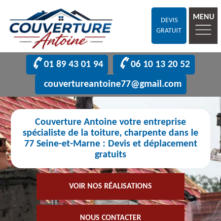
MENU
DEVIS
GRATUIT
01 89 43 01 94
06 10 13 20 52
couvertureantoine77@gmail.com
Couverture Antoine votre entreprise
spécialiste de la toiture, charpente dans le
77 Seine-et-Marne : Devis et déplacement
gratuits
VOIR NOS RÉALISATIONS
NOUS CONTACTER