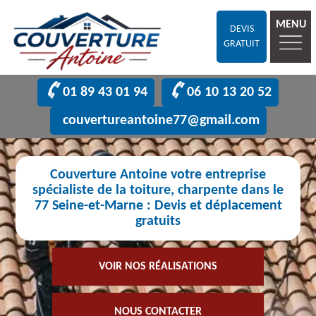
MENU
DEVIS
GRATUIT
01 89 43 01 94
06 10 13 20 52
couvertureantoine77@gmail.com
Couverture Antoine votre entreprise
spécialiste de la toiture, charpente dans le
77 Seine-et-Marne : Devis et déplacement
gratuits
VOIR NOS RÉALISATIONS
NOUS CONTACTER