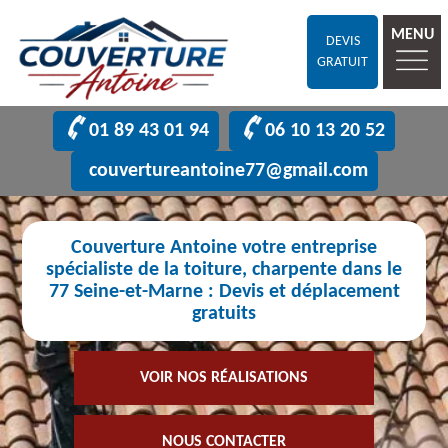
MENU
DEVIS
GRATUIT
01 89 43 01 94
06 10 13 20 52
couvertureantoine77@gmail.com
Couverture Antoine votre entreprise
spécialiste de la toiture, charpente dans le
77 Seine-et-Marne : Devis et déplacement
gratuits
VOIR NOS RÉALISATIONS
NOUS CONTACTER