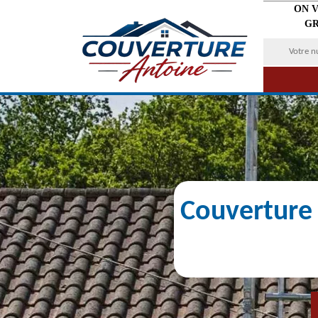
ON 
GR
Couverture 