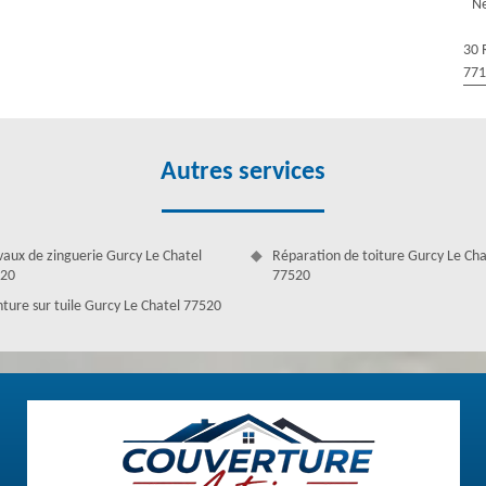
Ne
ttoyage toiture est vraiment important, car un toit sale n’est pas
usqu’à sa destruction totale. Pour éviter certains dommages, pensez de
30 
re entreprise. Nous disposons des artisans qualifiés qui assurent ce
77
 clients.
Autres services
vaux de zinguerie Gurcy Le Chatel
Réparation de toiture Gurcy Le Cha
20
77520
nture sur tuile Gurcy Le Chatel 77520
tir le bon état de votre toiture. Au cours de l'intervention, nous
aillé des analyses réalisées. Et finalement, nous donnerons l’étanchéité