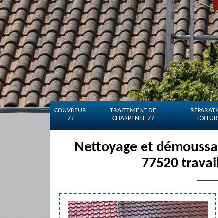
COUVREUR
TRAITEMENT DE
RÉPARATI
77
CHARPENTE 77
TOITUR
Nettoyage et démoussag
77520 travai