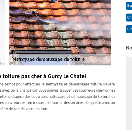
Bu
Ch
E-
No
toiture pas cher à Gurcy Le Chatel
e temps pour effectuer le nettoyage et démoussage toiture s’avère
vous avez de la chance car vous pouvez trouver ces couvreurs chevronnés
Antoine dispose des couvreurs nettoyage et démoussage de toiture les
ces couvreurs est en mesure de fournir des services de qualité avec un
héité de toit de votre maison.
l 77520
t peuvent accélérer sa détérioration. Nous fournissons le nettoyage de