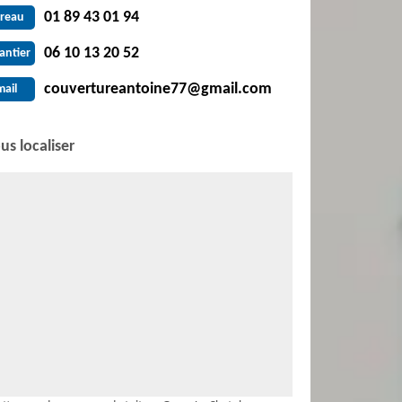
01 89 43 01 94
reau
06 10 13 20 52
antier
couvertureantoine77@gmail.com
mail
us localiser