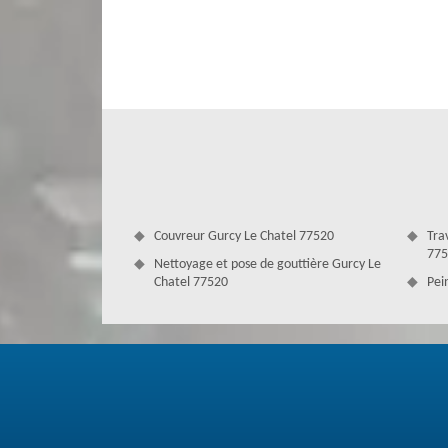
toit pour le débarrasser de ces mauvaises herbes. Le ne
agréable à voir. En plus, un toit négligé peut provoquer j
nettoyer votre toiture en mettant votre confiance à not
travail en ayant une méthode spécifique pour satisfaire nos
Couvreur Gurcy Le Chatel 77520
Tra
775
Nettoyage et pose de gouttière Gurcy Le
Chatel 77520
Pei
L’étanchéité du toit est importante
Un démoussage doit être réalisé par des pros pour garan
regardons l'état de votre toit avant d’établir un devis dét