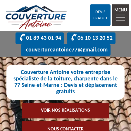
MENU
DEVIS
GRATUIT
01 89 43 01 94
06 10 13 20 52
couvertureantoine77@gmail.com
Couverture Antoine votre entreprise
spécialiste de la toiture, charpente dans le
77 Seine-et-Marne : Devis et déplacement
gratuits
VOIR NOS RÉALISATIONS
NOUS CONTACTER