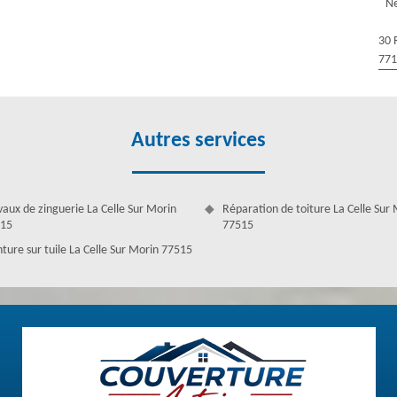
Ne
'assurance leur dise qu'il doit être modifié. Couverture Antoine est à
oit. Pour obtenir un bon demoussage toiture, il faut de l’antimousse.
30 
nseiller quel produit sera adapté à votre toit et ils peuvent bien
77
Autres services
vaux de zinguerie La Celle Sur Morin
Réparation de toiture La Celle Sur
15
77515
nture sur tuile La Celle Sur Morin 77515
a Celle Sur Morin ?
age et démoussage sont indispensables régulièrement. Pour cela,
tenir et pour solidifier votre couverture. En effet, Couverture Antoine