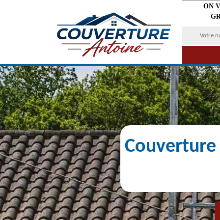
ON 
GR
Couverture 