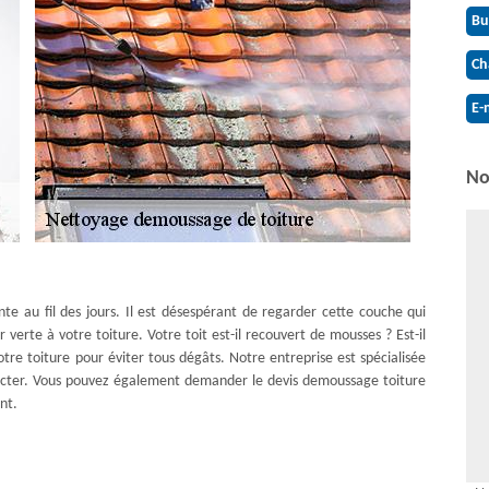
Bu
Ch
E-
No
nte au fil des jours. Il est désespérant de regarder cette couche qui
 verte à votre toiture. Votre toit est-il recouvert de mousses ? Est-il
tre toiture pour éviter tous dégâts. Notre entreprise est spécialisée
ntacter. Vous pouvez également demander le devis demoussage toiture
nt.
nettoyage de toiture
tre habitation et nécessite un entretien. Plusieurs personnes ne savent