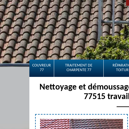
COUVREUR
TRAITEMENT DE
RÉPARATI
77
CHARPENTE 77
TOITUR
Nettoyage et démoussage 
77515 travai