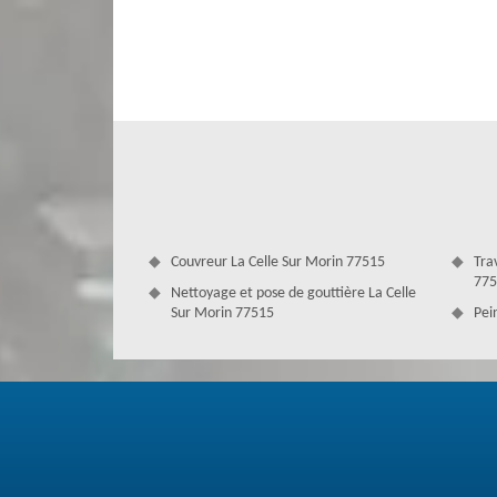
pas quand le toit est sale jusqu'à ce que leur compagnie d
votre service pour une intervention pour nettoyer votre t
Nos artisans peuvent intervenir chez vous pour vous co
évidemment l’appliquer sur votre toit.
Couvreur La Celle Sur Morin 77515
Tra
775
Nettoyage et pose de gouttière La Celle
Sur Morin 77515
Pei
Comment bien entretenir sa toiture à L
Pour le bien de votre toiture, des travaux de nettoy
Couverture Antoine vous offre les bons conseils pour entre