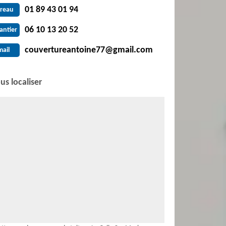
01 89 43 01 94
reau
06 10 13 20 52
antier
couvertureantoine77@gmail.com
mail
us localiser