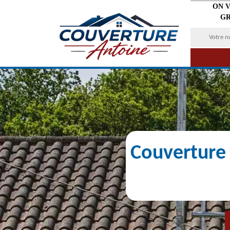
ON 
GR
Couverture 