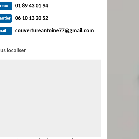
01 89 43 01 94
reau
06 10 13 20 52
antier
couvertureantoine77@gmail.com
mail
us localiser