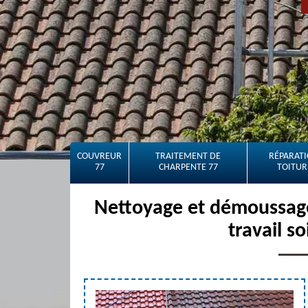
COUVREUR
TRAITEMENT DE
RÉPARATI
77
CHARPENTE 77
TOITUR
Nettoyage et démoussage
travail s