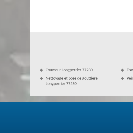
Le nettoyage redonnera plus de résistance au toit face a
propre est brillant et offre un style agréable à votre 
demoussage est une étape essentielle dans le nettoyage de
en résistant aux intempéries pendant des années. Fiez-v
Nous sommes toujours prêts à vous offrir la satisfaction.
Couvreur Longperrier 77230
Tra
Nettoyage et pose de gouttière
Pei
Longperrier 77230
Prévoir des travaux de nettoyage démo
Afin de bien entretenir et maintenir l’état de vote 