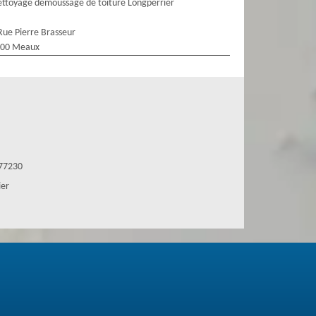
ttoyage demoussage de toiture Longperrier
Rue Pierre Brasseur
100 Meaux
 77230
ier