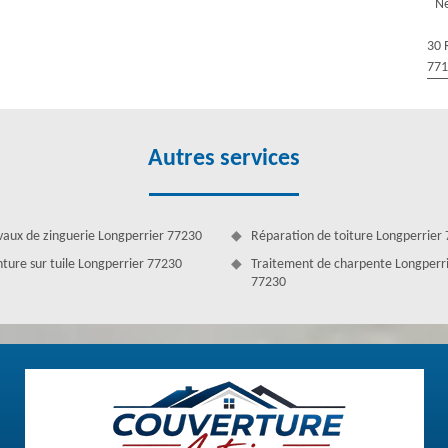
ux vents agressifs. Le démoussage fuit l’endommagement hâtif. Un toit
Ne
demeure. Nous vous assurons un nettoyage simple, mais étonnant. Le
 votre toiture. Ce système lui permet de redevenir propre et brillant
30 
ous à notre équipe bien formée pour faire démousser votre toiture.
77
Autres services
vaux de zinguerie Longperrier 77230
Réparation de toiture Longperrier
nture sur tuile Longperrier 77230
Traitement de charpente Longperr
77230
ussage toiture à Longperrier
toiture, Couverture Antoine vous propose un service de nettoyage