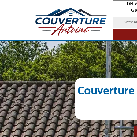
ON 
GR
Couverture 