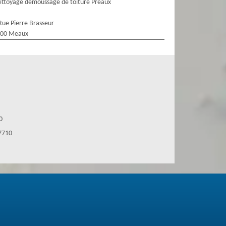
ttoyage demoussage de toiture Preaux
Rue Pierre Brasseur
100 Meaux
0
7710