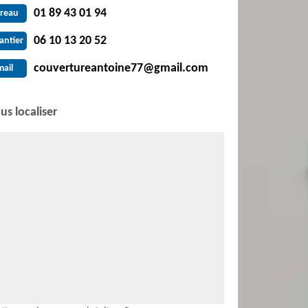
01 89 43 01 94
reau
06 10 13 20 52
antier
couvertureantoine77@gmail.com
mail
us localiser