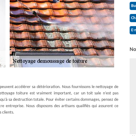
Bu
Ch
E-
No
t peuvent accélérer sa détérioration. Nous fournissons le nettoyage de
ttoyage toiture est vraiment important, car un toit sale n’est pas
usqu’à sa destruction totale. Pour éviter certains dommages, pensez de
re entreprise. Nous disposons des artisans qualifiés qui assurent ce
 clients.
nettoyage de toiture
tre habitation et nécessite un entretien. Plusieurs personnes ne savent