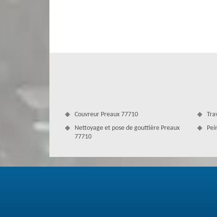
pas quand le toit est sale jusqu'à ce que leur compagnie d
votre service pour une intervention pour nettoyer votre t
Nos artisans peuvent intervenir chez vous pour vous co
évidemment l’appliquer sur votre toit.
Couvreur Preaux 77710
Tra
Nettoyage et pose de gouttière Preaux
Pei
77710
Le démoussage de tuile de Couverture
Le démoussage est indispensable pour échapper aux domm
votre toiture. Bien qu'il soit défiant de le faire vous-m