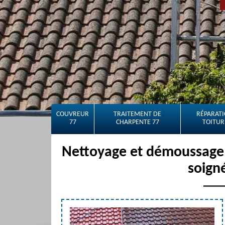
COUVREUR
TRAITEMENT DE
RÉPARATI
77
CHARPENTE 77
TOITUR
Nettoyage et démoussage d
soign