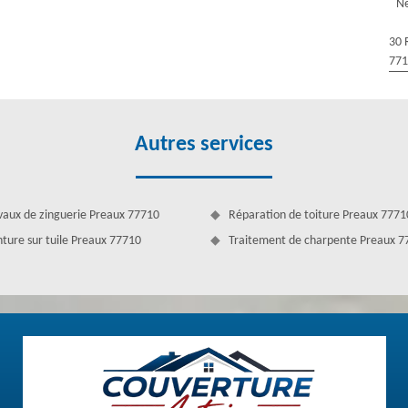
Ne
'assurance leur dise qu'il doit être modifié. Couverture Antoine est à
oit. Pour obtenir un bon demoussage toiture, il faut de l’antimousse.
30 
nseiller quel produit sera adapté à votre toit et ils peuvent bien
77
Autres services
vaux de zinguerie Preaux 77710
Réparation de toiture Preaux 7771
nture sur tuile Preaux 77710
Traitement de charpente Preaux 7
 Antoine à Preaux
ages irréparables. Bon pour les tuiles, le démoussage revivifiera
ême, bénéficiez de notre service pour faire la tâche. Le demoussage de