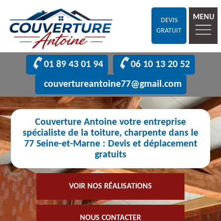
MENU
DEVIS
GRATUIT
01 89 43 01 94
06 10 13 20 52
couvertureantoine77@gmail.com
Couverture Antoine votre entreprise
spécialiste de la toiture, charpente dans le
77 Seine-et-Marne : Devis et déplacement
gratuits
VOIR NOS RÉALISATIONS
NOUS CONTACTER