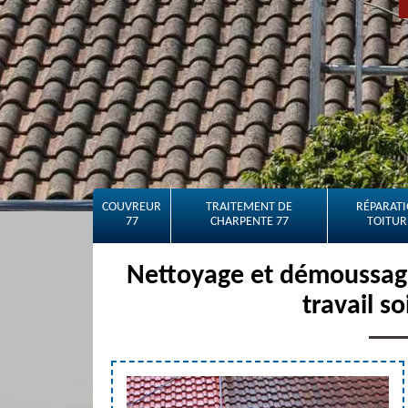
COUVREUR
TRAITEMENT DE
RÉPARATI
77
CHARPENTE 77
TOITUR
Nettoyage et démoussag
travail s