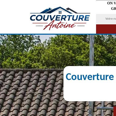
ON 
GR
Couverture 