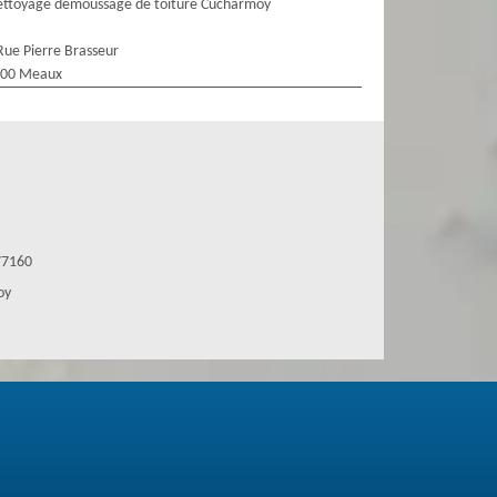
ttoyage demoussage de toiture Cucharmoy
Rue Pierre Brasseur
100 Meaux
77160
oy