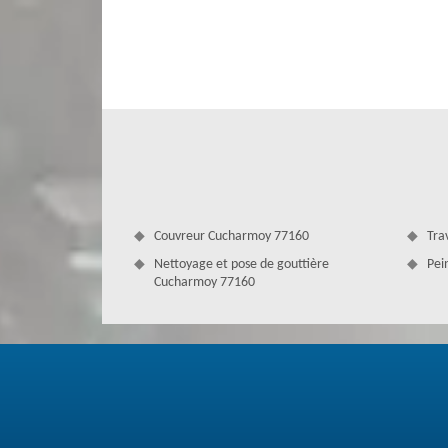
en étanchéité de votre toit qui sert de terrasse. Nous fai
qui dégage le toit des végétaux désagréables. Cela l’aide 
vous invitons de venir auprès de nous ou nous contacter r
Couvreur Cucharmoy 77160
Tra
Nettoyage et pose de gouttière
Pei
Cucharmoy 77160
Importance d’étanchéité de toit – Cou
Couverture Antoine peut vous offrir un traitement hydrofu
durable contre l'humidité, l’augmentation de mousse et d'
très bien sécurisée, il ne faut pas négliger l’étanchéité