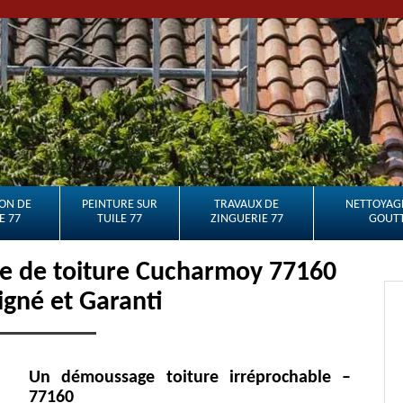
ON DE
PEINTURE SUR
TRAVAUX DE
NETTOYAGE
E 77
TUILE 77
ZINGUERIE 77
GOUTT
e de toiture Cucharmoy 77160
oigné et Garanti
Un démoussage toiture irréprochable –
77160