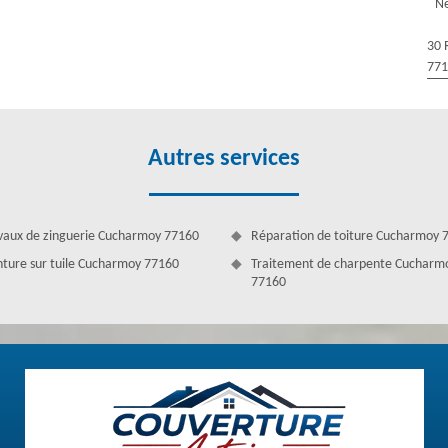
Ne
sons partie des réputés en nettoyage professionnel avec un lavage doux
aussi à résister plus longtemps contre les agents atmosphériques. Nous
30 
apidement pour profiter du prix en promotion de notre service.
77
Autres services
vaux de zinguerie Cucharmoy 77160
Réparation de toiture Cucharmoy 
nture sur tuile Cucharmoy 77160
Traitement de charpente Cucharm
77160
verture Antoine vous explique
ge afin de préserver la vie de votre toiture. Il offre une protection
algues, les intempéries et la décoloration. Pour que votre maison soit
 du toit. Car un toit non solide ne peut résister aux intempéries. Ils