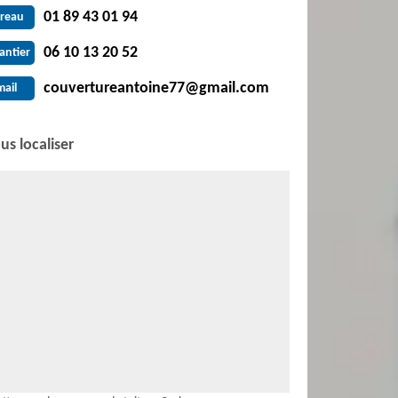
01 89 43 01 94
reau
06 10 13 20 52
antier
couvertureantoine77@gmail.com
mail
us localiser