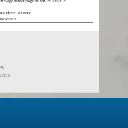
ttoyage demoussage de toiture Darvault
Rue Pierre Brasseur
100 Meaux
140
 77140