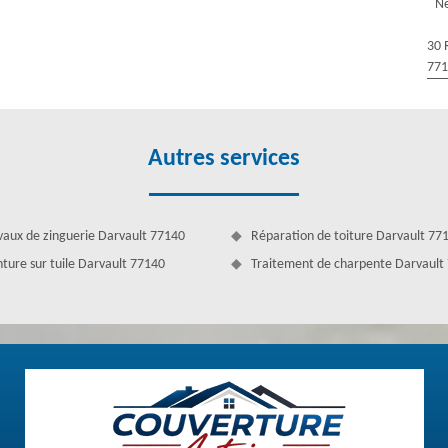
Ne
tenir et pour solidifier votre couverture. En effet, Couverture Antoine
nstallé à Darvault qui vous offre l’opportunité d’avoir un toit propre,
30 
ure. De plus, Couverture Antoine fournit des services de démoussage
77
satisfaction de ses clients. Si vous êtes à la recherche de la bonne
a Darvault, c’est Couverture Antoine qu’il vous faut.
Autres services
vaux de zinguerie Darvault 77140
Réparation de toiture Darvault 77
nture sur tuile Darvault 77140
Traitement de charpente Darvault
 toit
x fois par an avec des techniciens chevronnés. Évidemment, ce serait