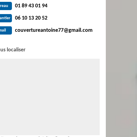
01 89 43 01 94
reau
06 10 13 20 52
antier
couvertureantoine77@gmail.com
mail
us localiser