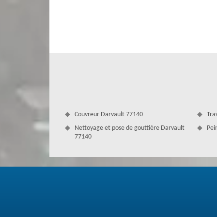
Couverture Antoine vous offre les bons conseils pour entre
est une entreprise de nettoyage et démoussage de toiture i
solide et durable grâce à son service de nettoyage toit
toiture dans tout le 77140 ainsi qu’en garantissant la 
entreprise pour nettoyer et démousser votre toiture dans l
Couvreur Darvault 77140
Tra
Nettoyage et pose de gouttière Darvault
Pei
77140
Darvault profite d’un bon nettoyage de
Il est conseillé de faire nettoyer votre toit une ou deu