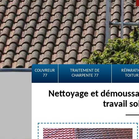
COUVREUR
TRAITEMENT DE
RÉPARATI
77
CHARPENTE 77
TOITUR
Nettoyage et démoussag
travail s