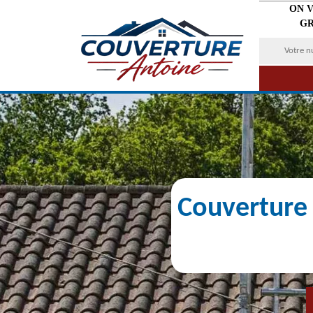
ON 
GR
Couverture 