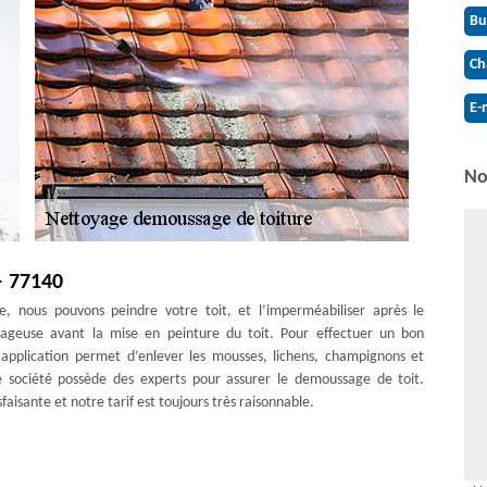
Bu
Ch
E-
No
– 77140
e, nous pouvons peindre votre toit, et l’imperméabiliser après le
ntageuse avant la mise en peinture du toit. Pour effectuer un bon
 application permet d’enlever les mousses, lichens, champignons et
re société possède des experts pour assurer le demoussage de toit.
faisante et notre tarif est toujours très raisonnable.
Darvault ?
age et démoussage sont indispensables régulièrement. Pour cela,