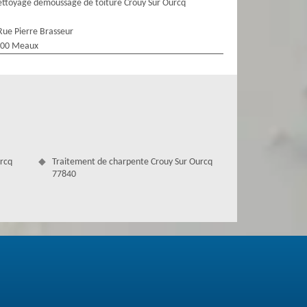
ttoyage demoussage de toiture Crouy Sur Ourcq
Rue Pierre Brasseur
100 Meaux
urcq
Traitement de charpente Crouy Sur Ourcq
77840