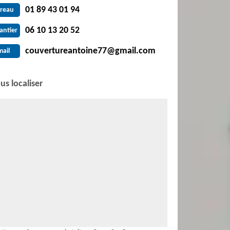
01 89 43 01 94
reau
06 10 13 20 52
antier
couvertureantoine77@gmail.com
mail
us localiser