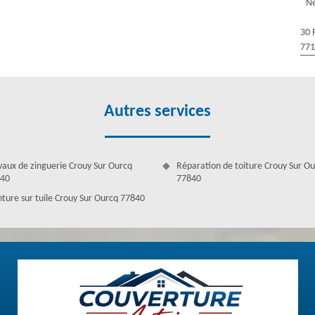
ages irréparables. Bon pour les tuiles, le démoussage revivifiera
Ne
ême, bénéficiez de notre service pour faire la tâche. Le demoussage de
e vie. Celui-ci aide à cette dernière d’être sécurisée par les agents
30 
 tout au long de l’année. Notre entreprise est spécialisée pour ce
77
Autres services
vaux de zinguerie Crouy Sur Ourcq
Réparation de toiture Crouy Sur O
40
77840
nture sur tuile Crouy Sur Ourcq 77840
tir le bon état de votre toiture. Au cours de l'intervention, nous