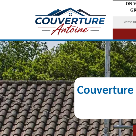
ON 
GR
Couverture 