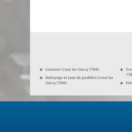
Le démoussage est indispensable pour échapper aux domm
votre toiture. Bien qu'il soit défiant de le faire vous-m
tuile est nécessaire pour garder sa qualité et sa durée d
atmosphériques qui peuvent se produire et se reproduire
domaine, vous pouvez nous faire confiance.
Couvreur Crouy Sur Ourcq 77840
Tra
778
Nettoyage et pose de gouttière Crouy Sur
Ourcq 77840
Pei
L’étanchéité du toit est importante
Un démoussage doit être réalisé par des pros pour garan