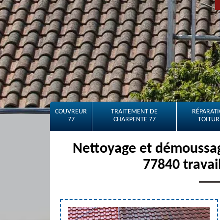
COUVREUR
TRAITEMENT DE
RÉPARATI
77
CHARPENTE 77
TOITUR
Nettoyage et démoussag
77840 travai