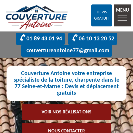
MENU
DEVIS
GRATUIT
01 89 43 01 94
06 10 13 20 52
couvertureantoine77@gmail.com
Couverture Antoine votre entreprise
spécialiste de la toiture, charpente dans le
77 Seine-et-Marne : Devis et déplacement
gratuits
VOIR NOS RÉALISATIONS
NOUS CONTACTER