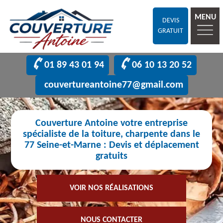
MENU
DEVIS
GRATUIT
01 89 43 01 94
06 10 13 20 52
couvertureantoine77@gmail.com
Couverture Antoine votre entreprise
spécialiste de la toiture, charpente dans le
77 Seine-et-Marne : Devis et déplacement
gratuits
VOIR NOS RÉALISATIONS
NOUS CONTACTER