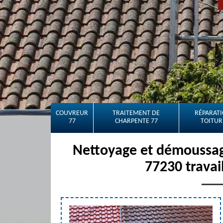
COUVREUR
TRAITEMENT DE
RÉPARATI
77
CHARPENTE 77
TOITUR
Nettoyage et démoussag
77230 travai