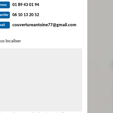
01 89 43 01 94
reau
06 10 13 20 52
antier
couvertureantoine77@gmail.com
mail
us localiser