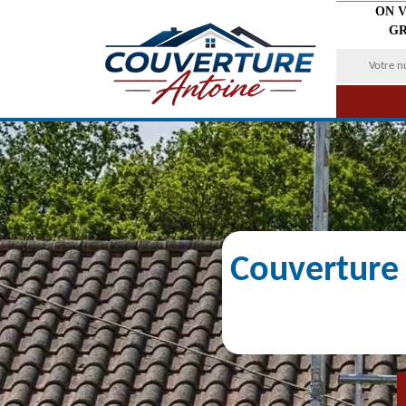
ON 
GR
Couverture 