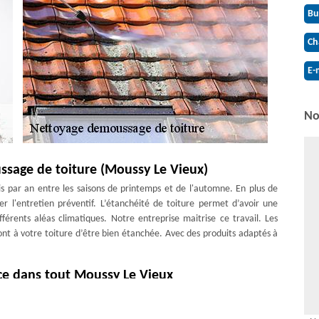
Bu
Ch
E-
No
ssage de toiture (Moussy Le Vieux)
is par an entre les saisons de printemps et de l'automne. En plus de
er l'entretien préventif. L’étanchéité de toiture permet d’avoir une
fférents aléas climatiques. Notre entreprise maitrise ce travail. Les
t à votre toiture d’être bien étanchée. Avec des produits adaptés à
ice dans tout Moussy Le Vieux
rofessionnels pour effectuer l’opération correctement et efficacement.
uverture Antoine de rendre votre toit plus original qu'il ne l’a déjà