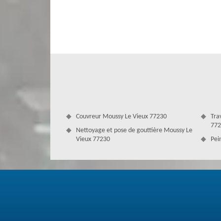
était. Entreprise réputée, connue et célèbre par la mait
projet. Quelle que soit la matière de votre toiture, n’ayez
de toutes les matières : tuile, ardoise, béton, acier, etc.
Couvreur Moussy Le Vieux 77230
Tra
772
Nettoyage et pose de gouttière Moussy Le
Vieux 77230
Pei
Nettoyage de tuile de notre entreprise
Si vous utilisez notre service, le nettoyage de votre toi
disponible. La tuile est une matière qui demande d’être
obtenir un bon nettoyage de tuile, il faut confier la tâche 