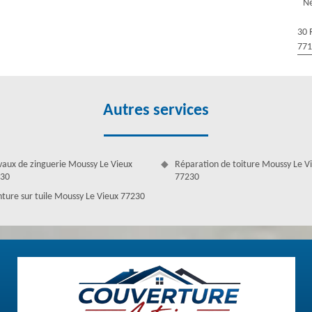
Ne
rise de nettoyage toiture. Vous pouvez nous contacter si vous avez ce
 pas le moindre souci, car notre équipe qualifiée expertise le nettoyage
30 
77
Autres services
vaux de zinguerie Moussy Le Vieux
Réparation de toiture Moussy Le V
30
77230
nture sur tuile Moussy Le Vieux 77230
ture sera bien évident. Notre entreprise professionnelle est toujours
 soignée régulièrement. Son nettoyage est parmi son entretien. Pour
à des experts. Notre entreprise contient des artisans professionnels qui