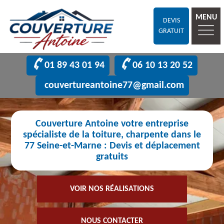
MENU
DEVIS
GRATUIT
01 89 43 01 94
06 10 13 20 52
couvertureantoine77@gmail.com
Couverture Antoine votre entreprise
spécialiste de la toiture, charpente dans le
77 Seine-et-Marne : Devis et déplacement
gratuits
VOIR NOS RÉALISATIONS
NOUS CONTACTER