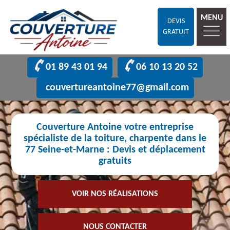
MENU
DEVIS
GRATUIT
01 89 43 01 94
06 10 13 20 52
couvertureantoine77@gmail.com
Couverture Antoine votre entreprise
spécialiste de la toiture, charpente dans le
77 Seine-et-Marne : Devis et déplacement
gratuits
VOIR NOS RÉALISATIONS
NOUS CONTACTER