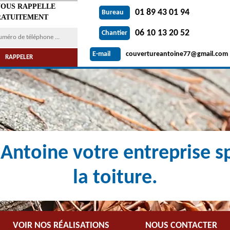
VOUS RAPPELLE
01 89 43 01 94
Bureau
ATUITEMENT
06 10 13 20 52
Chantier
couvertureantoine77@gmail.com
E-mail
Antoine votre entreprise sp
la toiture.
VOIR NOS RÉALISATIONS
NOUS CONTACTER