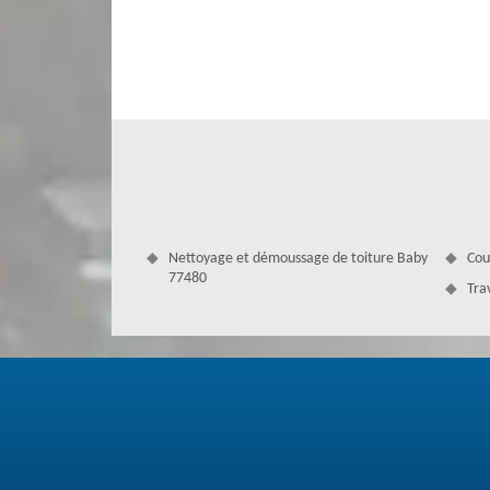
vous satisfaire. Où que vous soyez dans la ville, nous p
Antoine ne vous décevra point.
Nettoyage et démoussage de toiture Baby
Cou
77480
Tra
Baby : tarif pour tout budget dans le 
Avez-vous besoin d’une entreprise professionnelle pour ré
dans ses environs pour vous satisfaire. Entreprise experte
faire plaisir à tous nos clients. En plus d’un service adéq
alors de nous faire appel, notre équipe qualifiée n’