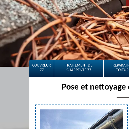
COUVREUR
TRAITEMENT DE
RÉPARATI
77
CHARPENTE 77
TOITUR
Pose et nettoyage 