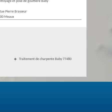
ttoyage et pose de gouttière Baby
Rue Pierre Brasseur
100 Meaux
Traitement de charpente Baby 77480