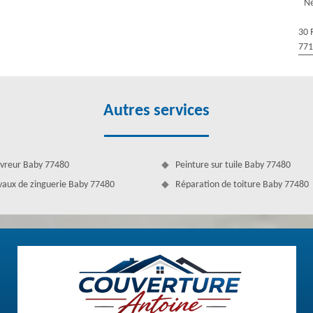
Ne
ouvons intervenir pour vous venir en aide dans ce projet. Couverture
30 
77
Autres services
vreur Baby 77480
Peinture sur tuile Baby 77480
vaux de zinguerie Baby 77480
Réparation de toiture Baby 77480
nettoyage de gouttière
aliser le nettoyage de votre gouttière sur 77480 ? Nous nous déplaçons
 dans ce domaine, nous garantissons un résultat efficace et rapide pour
uat, notre tarif est toujours et à jamais très abordable. Ne tardez pas
attend que vous. Votre gouttière sera bien propre grâce à notre