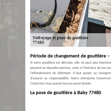
Période de changement de gouttière –
Si votre gouttière est détruite, elle ne peut plus foncti
peuvent se répandre partout, voire à l’intérieur de vos mu
l’effondrement du bâtiment. Il faut passer au changeme
d’assurer sa responsabilité. Notre entreprise Couvertur
Contactez-nous quand vous en aurez besoin.
La pose de gouttière à Baby 77480
Nos couvreurs zingueurs sont spécialisés pour effectuer 
Notre équipe maitrise cet art et travaille avec rapidité 
grâce à nos nombreuses années d’expérience pour ce tra