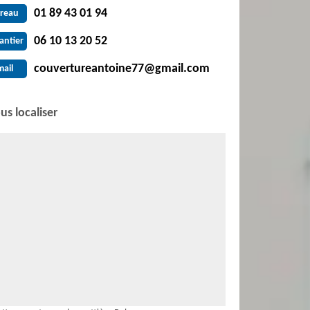
01 89 43 01 94
reau
06 10 13 20 52
antier
couvertureantoine77@gmail.com
mail
us localiser