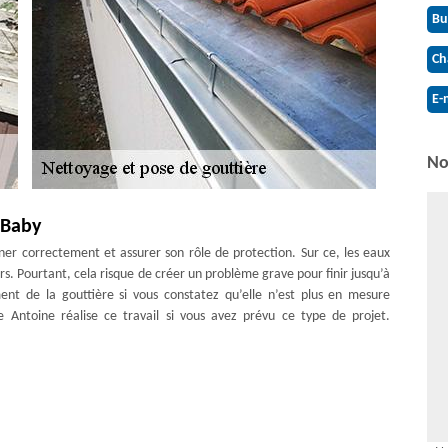
Bu
Ch
E-
No
 Baby
onner correctement et assurer son rôle de protection. Sur ce, les eaux
rs. Pourtant, cela risque de créer un problème grave pour finir jusqu’à
nt de la gouttière si vous constatez qu’elle n’est plus en mesure
e Antoine réalise ce travail si vous avez prévu ce type de projet.
la pose gouttière. Confiez à nous votre projet en nous faisant appel.
et sérosité. Votre gouttière sera très bien placée et bien entretenue
vail et aussi aux techniques spécifiques que nous menons pour vous