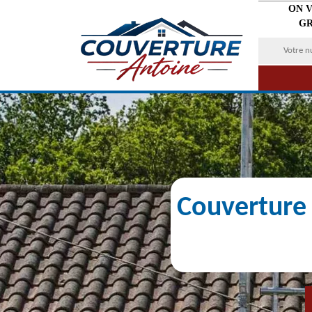
ON 
GR
Couverture 