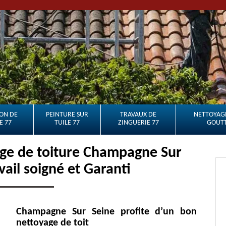
ON DE
PEINTURE SUR
TRAVAUX DE
NETTOYAGE
E 77
TUILE 77
ZINGUERIE 77
GOUTT
ge de toiture Champagne Sur
vail soigné et Garanti
Champagne Sur Seine profite d’un bon
nettoyage de toit