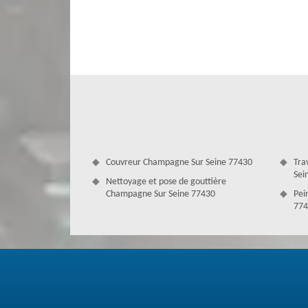
très difficile, mais si vous êtes dans la Champagne Sur
chevronnés pas cher chez Couverture Antoine. En effet, 
toiture les plus qualifiés dans le 77430. A part de leu
qualité avec un minimum de prix à Champagne Sur Seine et 
Couvreur Champagne Sur Seine 77430
Tra
Sei
Nettoyage et pose de gouttière
Champagne Sur Seine 77430
Pei
774
Avoir un devis démoussage gratuit
La mousse qui s’approprie de votre toit devient déplaisa
ingère et retient l'humidité pour aussi donner une couleur