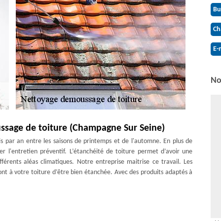
Bu
Ch
E-
No
ssage de toiture (Champagne Sur Seine)
is par an entre les saisons de printemps et de l'automne. En plus de
er l'entretien préventif. L’étanchéité de toiture permet d’avoir une
fférents aléas climatiques. Notre entreprise maitrise ce travail. Les
t à votre toiture d’être bien étanchée. Avec des produits adaptés à
 toiture pas cher à Champagne Sur Seine
e temps pour effectuer le nettoyage et démoussage toiture s’avère