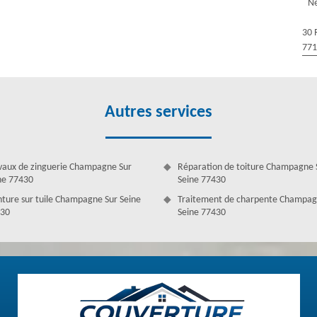
Ne
 Seine, vous avez de la chance car vous pouvez trouver ces couvreurs
Couverture Antoine dispose des couvreurs nettoyage et démoussage de
30 
r compétence, ces couvreurs est en mesure de fournir des services de
77
garantissent l’étanchéité de toit de votre maison.
Autres services
vaux de zinguerie Champagne Sur
Réparation de toiture Champagne 
ne 77430
Seine 77430
nture sur tuile Champagne Sur Seine
Traitement de charpente Champag
30
Seine 77430
nte au fil des jours. Il est désespérant de regarder cette couche qui
 verte à votre toiture. Votre toit est-il recouvert de mousses ? Est-il