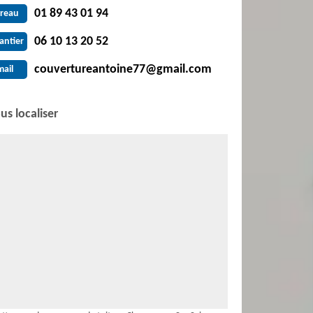
01 89 43 01 94
reau
06 10 13 20 52
antier
couvertureantoine77@gmail.com
mail
us localiser