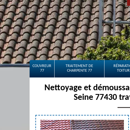
COUVREUR
TRAITEMENT DE
RÉPARATI
77
CHARPENTE 77
TOITUR
Nettoyage et démoussa
Seine 77430 tra