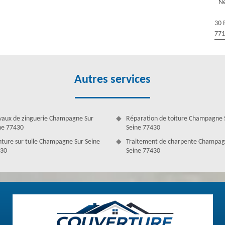
Ne
e à Champagne Sur Seine
stallés garantit le bon fonctionnement de votre couverture. Alors,
30 
onc de l’expérience, d’un grand savoir-faire et surtout, l’intervention
77
t pas car Couverture Antoine dispose des couvreurs nettoyage et pose
t capable d’entretenir votre gouttière dans la meilleure condition
ou d’installer des gouttières dans le 77430, faites appel à Couverture
ection.
Autres services
vaux de zinguerie Champagne Sur
Réparation de toiture Champagne 
ne 77430
Seine 77430
nture sur tuile Champagne Sur Seine
Traitement de charpente Champag
30
Seine 77430