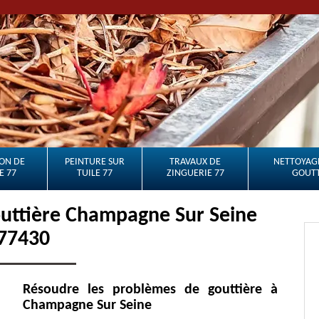
ON DE
PEINTURE SUR
TRAVAUX DE
NETTOYAGE
E 77
TUILE 77
ZINGUERIE 77
GOUTT
outtière Champagne Sur Seine
77430
Résoudre les problèmes de gouttière à
Champagne Sur Seine