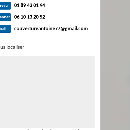
01 89 43 01 94
reau
06 10 13 20 52
antier
couvertureantoine77@gmail.com
mail
us localiser