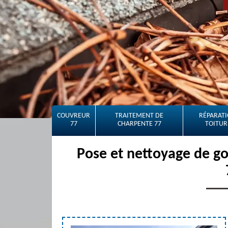
COUVREUR
TRAITEMENT DE
RÉPARATI
77
CHARPENTE 77
TOITUR
Pose et nettoyage de g