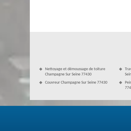
Service de pose et nettoyage gouttièr
Effectivement, avoir des gouttières propres et bien in
l’installation et le nettoyage des gouttières nécessitent d
d’un professionnel. Pour cela, ne vous inquiétez surtou
gouttières talentueuses à Champagne Sur Seine, qui son
possible. En effet, si vous avez l’intention de nettoyer 
Antoine. Il saura quoi faire pour bien l’entretenir à la perf
Nettoyage et démoussage de toiture
Tra
Champagne Sur Seine 77430
Sei
Couvreur Champagne Sur Seine 77430
Pei
774