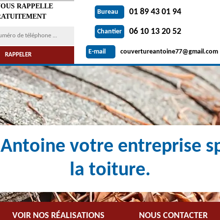
VOUS RAPPELLE
01 89 43 01 94
Bureau
ATUITEMENT
06 10 13 20 52
Chantier
couvertureantoine77@gmail.com
E-mail
Antoine votre entreprise sp
la toiture.
VOIR NOS RÉALISATIONS
NOUS CONTACTER