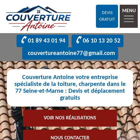
MENU
DEVIS
GRATUIT
01 89 43 01 94
06 10 13 20 52
couvertureantoine77@gmail.com
Couverture Antoine votre entreprise
spécialiste de la toiture, charpente dans le
77 Seine-et-Marne : Devis et déplacement
gratuits
VOIR NOS RÉALISATIONS
NOUS CONTACTER