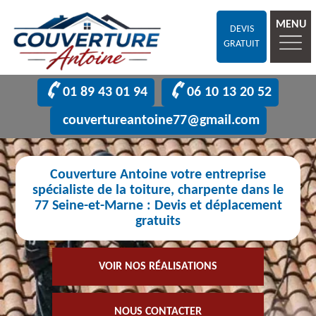
MENU
DEVIS
GRATUIT
01 89 43 01 94
06 10 13 20 52
couvertureantoine77@gmail.com
Couverture Antoine votre entreprise
spécialiste de la toiture, charpente dans le
77 Seine-et-Marne : Devis et déplacement
gratuits
VOIR NOS RÉALISATIONS
NOUS CONTACTER