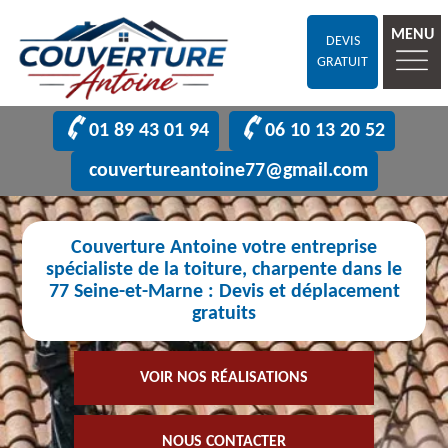
MENU
DEVIS
GRATUIT
01 89 43 01 94
06 10 13 20 52
couvertureantoine77@gmail.com
Couverture Antoine votre entreprise
spécialiste de la toiture, charpente dans le
77 Seine-et-Marne : Devis et déplacement
gratuits
VOIR NOS RÉALISATIONS
NOUS CONTACTER