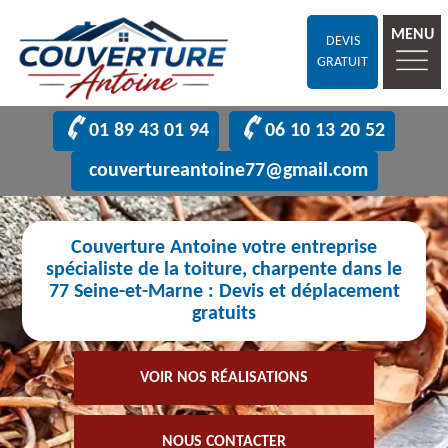
MENU
DEVIS
GRATUIT
01 89 43 01 94
06 10 13 20 52
couvertureantoine77@gmail.com
Couverture Antoine votre entreprise
spécialiste de la toiture, charpente dans le
77 Seine-et-Marne : Devis et déplacement
gratuits
VOIR NOS RÉALISATIONS
NOUS CONTACTER