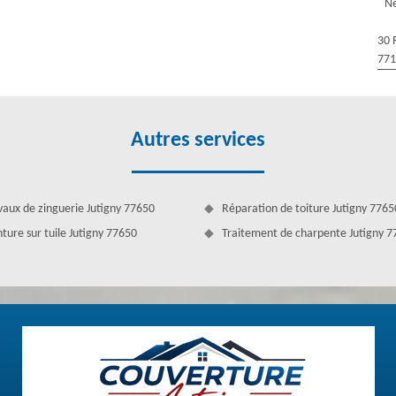
Ne
rtout, passé par des travaux de nettoyage et démoussage. De ce fait,
ssage de toiture à Couverture Antoine. Ayant plusieurs années
30 
rture Antoine est apte et en mesure de nettoyer et démousser votre
77
oine offre le meilleur service de nettoyage et démoussage toiture avec
, vous pouvez bénéficier de cette offre exceptionnelle.
Autres services
vaux de zinguerie Jutigny 77650
Réparation de toiture Jutigny 7765
nture sur tuile Jutigny 77650
Traitement de charpente Jutigny 
s toit, mais surtout permet de redonner vie à votre toit, ôter la mousse