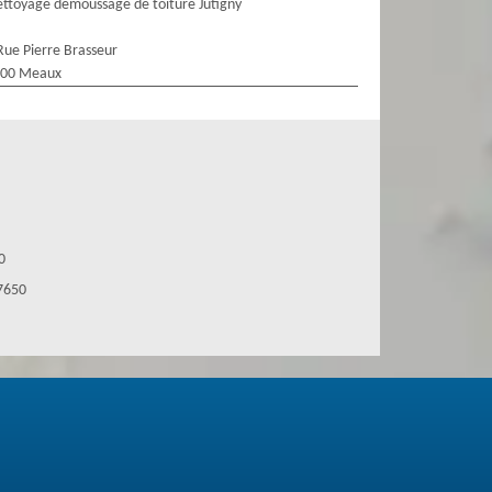
ttoyage demoussage de toiture Jutigny
Rue Pierre Brasseur
100 Meaux
0
77650