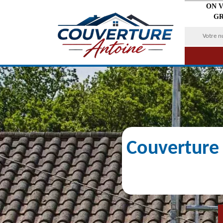
ON 
GR
Couverture 