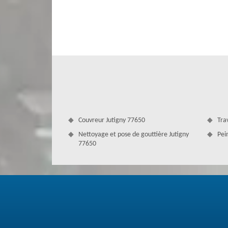
traité et entretenu d’une manière professionnelle et su
vous pouvez confier ces travaux de nettoyage démou
d’expérience en nettoyage et démoussage toiture, Couve
toit à la perfection. Actif dans le 77650, Couverture Ant
un prix imbattable sur le marché. Si vous habitez à Jutigny
Couvreur Jutigny 77650
Tra
Nettoyage et pose de gouttière Jutigny
Pei
77650
Faire le démoussage toiture à Jutigny
Le démoussage prévient les infiltrations d'eau et les fuite