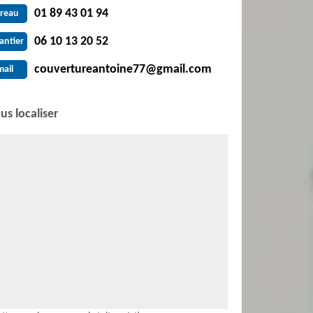
01 89 43 01 94
reau
06 10 13 20 52
antier
couvertureantoine77@gmail.com
mail
us localiser