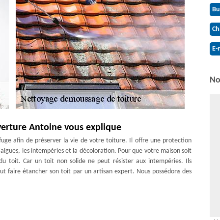
Bu
Ch
E-
No
verture Antoine vous explique
ge afin de préserver la vie de votre toiture. Il offre une protection
algues, les intempéries et la décoloration. Pour que votre maison soit
 du toit. Car un toit non solide ne peut résister aux intempéries. Ils
ut faire étancher son toit par un artisan expert. Nous possédons des
 à Jutigny
tion d’une maison ainsi que de ses occupants, ce dernier doit être donc