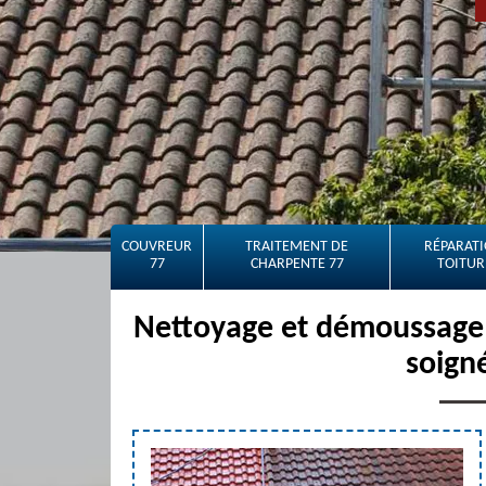
COUVREUR
TRAITEMENT DE
RÉPARATI
77
CHARPENTE 77
TOITUR
Nettoyage et démoussage d
soign