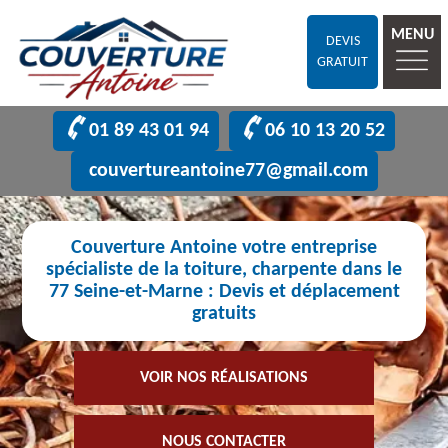
MENU
DEVIS
GRATUIT
01 89 43 01 94
06 10 13 20 52
couvertureantoine77@gmail.com
Couverture Antoine votre entreprise
spécialiste de la toiture, charpente dans le
77 Seine-et-Marne : Devis et déplacement
gratuits
VOIR NOS RÉALISATIONS
NOUS CONTACTER