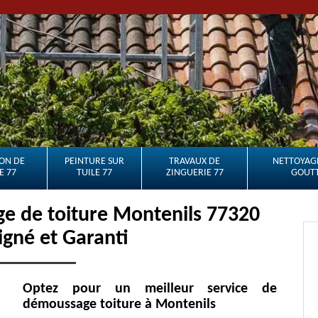
ON DE
PEINTURE SUR
TRAVAUX DE
NETTOYAGE
E 77
TUILE 77
ZINGUERIE 77
GOUTT
e de toiture Montenils 77320
oigné et Garanti
Optez pour un meilleur service de
démoussage toiture à Montenils