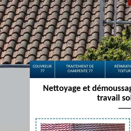
COUVREUR
TRAITEMENT DE
RÉPARATI
77
CHARPENTE 77
TOITUR
Nettoyage et démoussag
travail s