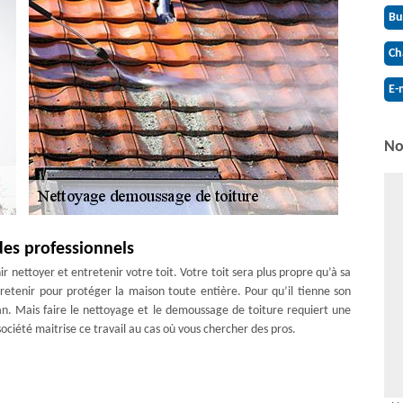
Bu
Ch
E-
No
des professionnels
r nettoyer et entretenir votre toit. Votre toit sera plus propre qu’à sa
ntretenir pour protéger la maison toute entière. Pour qu’il tienne son
 an. Mais faire le nettoyage et le demoussage de toiture requiert une
ociété maitrise ce travail au cas où vous chercher des pros.
ice dans tout Montenils
rofessionnels pour effectuer l’opération correctement et efficacement.