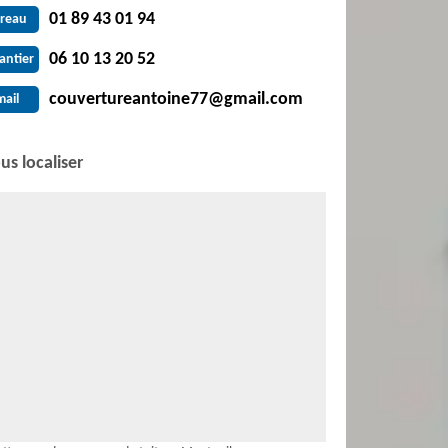
01 89 43 01 94
reau
06 10 13 20 52
antier
couvertureantoine77@gmail.com
mail
us localiser