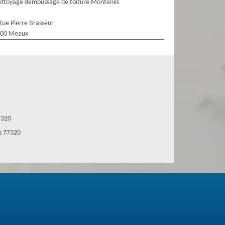
ttoyage demoussage de toiture Montenils
Rue Pierre Brasseur
100 Meaux
7320
s 77320