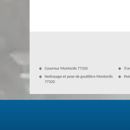
Vous pouvez nous appeler dès maintenant et permettre à Co
était. Entreprise réputée, connue et célèbre par la mait
projet. Quelle que soit la matière de votre toiture, n’ayez
de toutes les matières : tuile, ardoise, béton, acier, etc.
Couvreur Montenils 77320
Tra
Nettoyage et pose de gouttière Montenils
Pei
77320
Couvreurs nettoyage et démoussage de
Trouver des couvreurs compétents et moins cher en mêm
très difficile, mais si vous êtes dans la Montenils, vous 