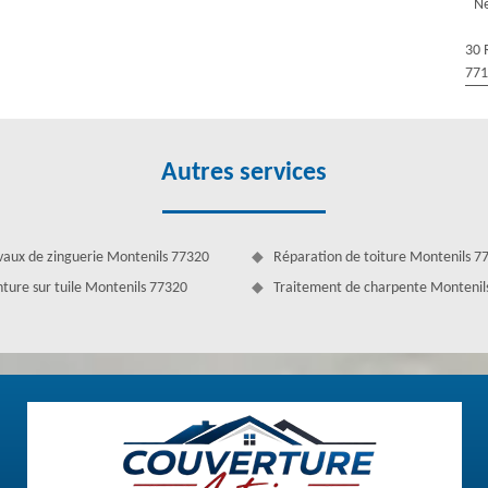
uverture Antoine de rendre votre toit plus original qu'il ne l’a déjà
Ne
rise de nettoyage toiture. Vous pouvez nous contacter si vous avez ce
 pas le moindre souci, car notre équipe qualifiée expertise le nettoyage
30 
77
Autres services
vaux de zinguerie Montenils 77320
Réparation de toiture Montenils 7
nture sur tuile Montenils 77320
Traitement de charpente Montenil
 toiture pas cher à Montenils
e temps pour effectuer le nettoyage et démoussage toiture s’avère
avez de la chance car vous pouvez trouver ces couvreurs chevronnés pas