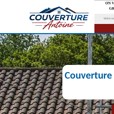
ON 
GR
Couverture 