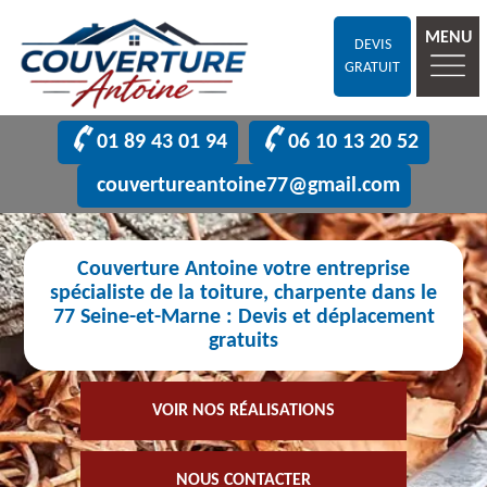
MENU
DEVIS
GRATUIT
01 89 43 01 94
06 10 13 20 52
couvertureantoine77@gmail.com
Couverture Antoine votre entreprise
spécialiste de la toiture, charpente dans le
77 Seine-et-Marne : Devis et déplacement
gratuits
VOIR NOS RÉALISATIONS
NOUS CONTACTER