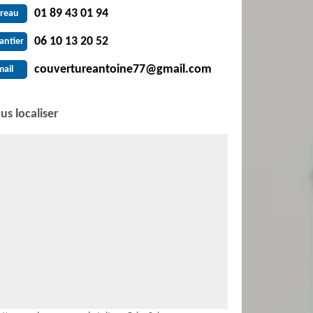
01 89 43 01 94
reau
06 10 13 20 52
antier
couvertureantoine77@gmail.com
mail
us localiser