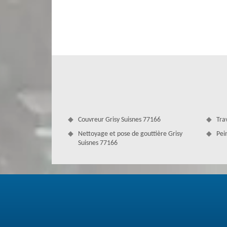
Antoine s’engage à vous accompagner pour réussir vo
professionnels nettoyage de toiture seront mis à votre se
ces professionnels nettoyage toiture sont si qualifiés 
maison à moindre coût. Alors, pour garantir la performance
démoussage toiture avec Couverture Antoine. C’est plus sû
Couvreur Grisy Suisnes 77166
Tra
Nettoyage et pose de gouttière Grisy
Pei
Suisnes 77166
Réaliser le traitement hydrofuge de to
Pour un toit sale qui perd sa peinture, c'est l'occasion 