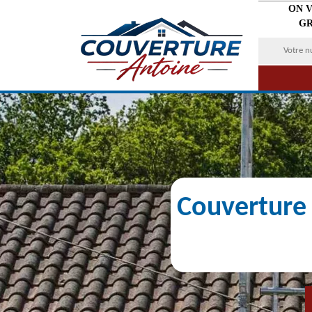
ON 
GR
Couverture 