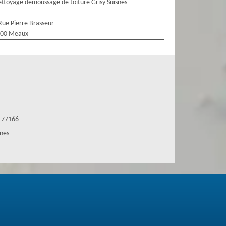
ttoyage demoussage de toiture Grisy Suisnes
Rue Pierre Brasseur
100 Meaux
s 77166
snes