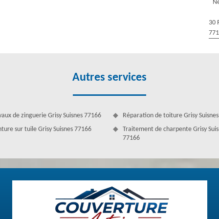
Ne
s travaux de démoussage toiture à Grisy Suisnes. Pour cela, des
rvice et s’intervienne d’une manière appropriée et efficace. De plus,
30 
et compétents qu’ils peuvent garantir le démoussage de toit de votre
77
 et la longévité de votre toiture dans le 77166, réalisez un travail de
r !
Autres services
vaux de zinguerie Grisy Suisnes 77166
Réparation de toiture Grisy Suisne
nture sur tuile Grisy Suisnes 77166
Traitement de charpente Grisy Sui
77166
iture
de mettre de l'antimousse. L'hydrofuge doit être répandu sur toute la