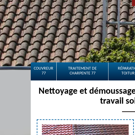
COUVREUR
TRAITEMENT DE
RÉPARATI
77
CHARPENTE 77
TOITUR
Nettoyage et démoussage 
travail s