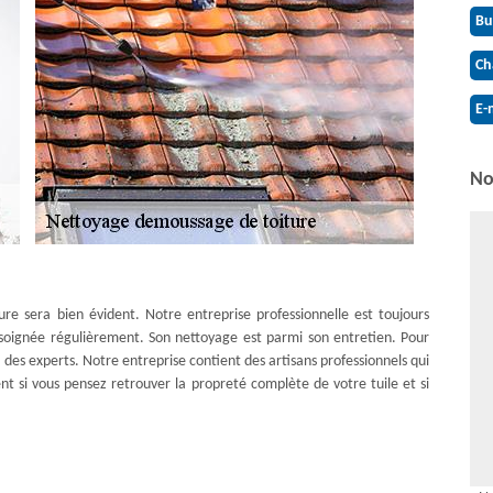
Bu
Ch
E-
No
ture sera bien évident. Notre entreprise professionnelle est toujours
 soignée régulièrement. Son nettoyage est parmi son entretien. Pour
à des experts. Notre entreprise contient des artisans professionnels qui
t si vous pensez retrouver la propreté complète de votre tuile et si
oussage toiture à Grisy Suisnes
r un service de qualité et d’un résultat parfait. De plus, Couverture