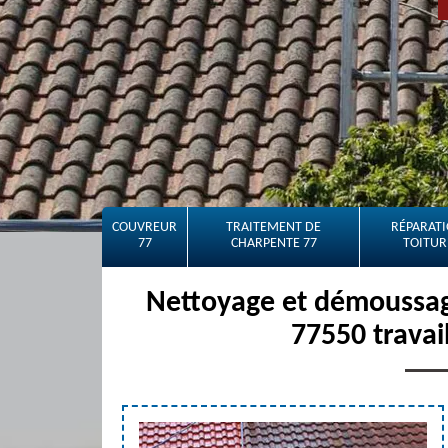
COUVREUR
TRAITEMENT DE
RÉPARATI
77
CHARPENTE 77
TOITUR
Nettoyage et démoussag
77550 travai