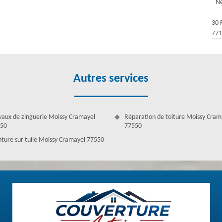
tion d’une maison ainsi que de ses occupants, ce dernier doit être donc
Ne
rtout, passé par des travaux de nettoyage et démoussage. De ce fait,
ssage de toiture à Couverture Antoine. Ayant plusieurs années
30 
rture Antoine est apte et en mesure de nettoyer et démousser votre
77
oine offre le meilleur service de nettoyage et démoussage toiture avec
 Cramayel, vous pouvez bénéficier de cette offre exceptionnelle.
Autres services
vaux de zinguerie Moissy Cramayel
Réparation de toiture Moissy Cram
50
77550
nture sur tuile Moissy Cramayel 77550
– 77550