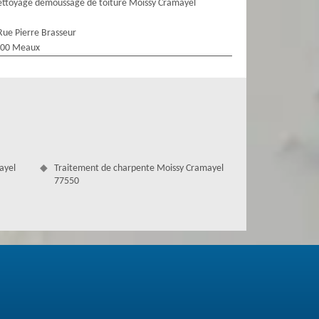
ttoyage demoussage de toiture Moissy Cramayel
Rue Pierre Brasseur
100 Meaux
ayel
Traitement de charpente Moissy Cramayel
77550