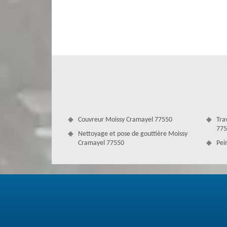
Puisque le toit joue un rôle très important pour la protec
traité et entretenu d’une manière professionnelle et su
vous pouvez confier ces travaux de nettoyage démou
d’expérience en nettoyage et démoussage toiture, Couve
toit à la perfection. Actif dans le 77550, Couverture Ant
un prix imbattable sur le marché. Si vous habitez à Moissy
Couvreur Moissy Cramayel 77550
Tra
775
Nettoyage et pose de gouttière Moissy
Cramayel 77550
Pei
Un démoussage toiture irréprochable 