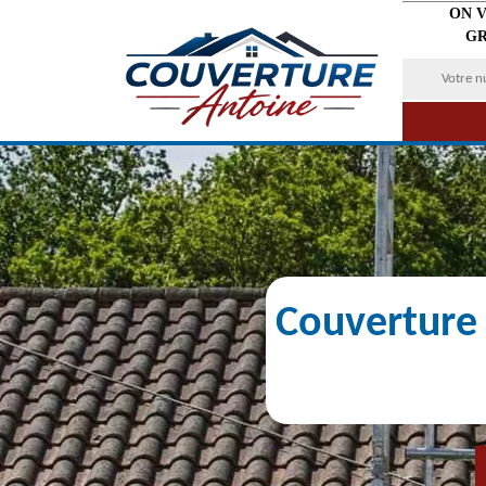
ON 
GR
Couverture 