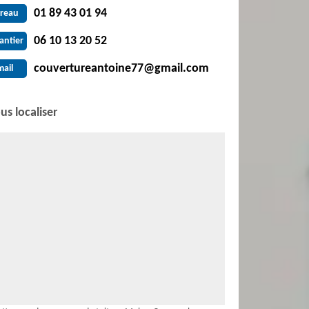
01 89 43 01 94
reau
06 10 13 20 52
antier
couvertureantoine77@gmail.com
mail
us localiser