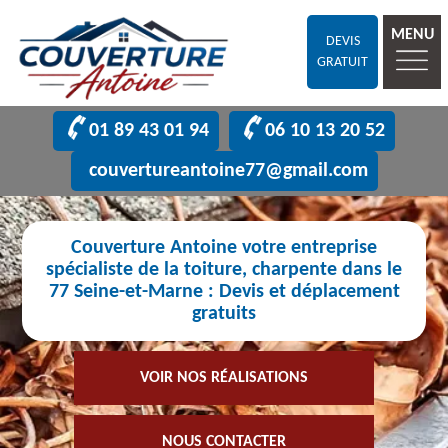
MENU
DEVIS
GRATUIT
01 89 43 01 94
06 10 13 20 52
couvertureantoine77@gmail.com
Couverture Antoine votre entreprise
spécialiste de la toiture, charpente dans le
77 Seine-et-Marne : Devis et déplacement
gratuits
VOIR NOS RÉALISATIONS
NOUS CONTACTER