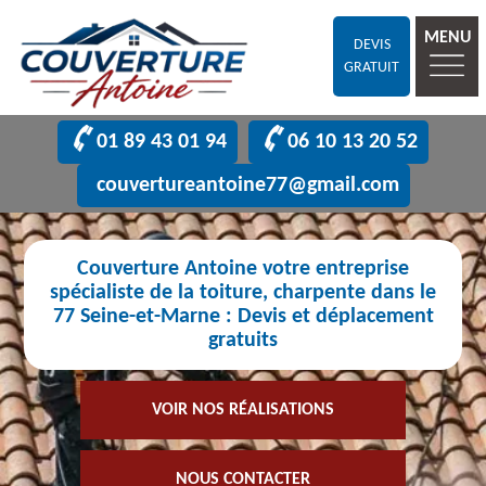
MENU
DEVIS
GRATUIT
01 89 43 01 94
06 10 13 20 52
couvertureantoine77@gmail.com
Couverture Antoine votre entreprise
spécialiste de la toiture, charpente dans le
77 Seine-et-Marne : Devis et déplacement
gratuits
VOIR NOS RÉALISATIONS
NOUS CONTACTER