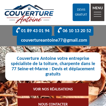
MENU
DEVIS
GRATUIT
01 89 43 01 94
06 10 13 20 52
couvertureantoine77@gmail.com
Couverture Antoine votre entreprise
spécialiste de la toiture, charpente dans le
77 Seine-et-Marne : Devis et déplacement
gratuits
VOIR NOS RÉALISATIONS
NOUS CONTACTER