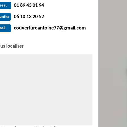
01 89 43 01 94
reau
06 10 13 20 52
antier
couvertureantoine77@gmail.com
mail
us localiser