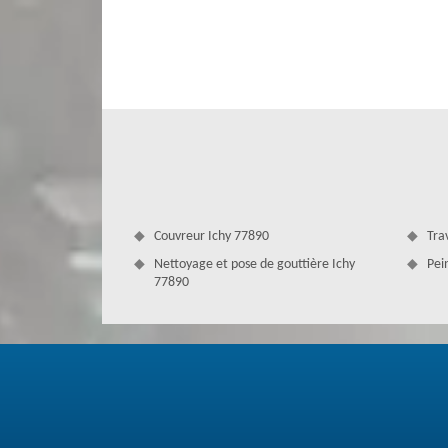
surface. Vous avez le type d’hydrofuge teinté avec une cou
quatre étapes à suivre pour faire le nettoyage toiture. U
C’est une application qui permet au toit d’être mise en 
n’avez qu’à appeler notre entreprise.
Couvreur Ichy 77890
Tra
Nettoyage et pose de gouttière Ichy
Pei
77890
Une entreprise aguerrie pour le démous
Le nettoyage de toit est annuel, à faire au moins une fo
nettoyer la toiture, nos artisans peuvent autant effectu