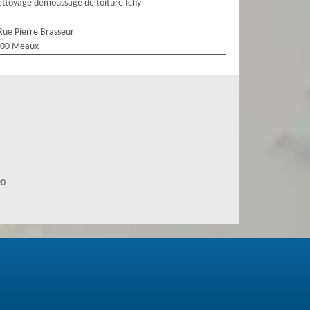
ttoyage demoussage de toiture Ichy
Rue Pierre Brasseur
100 Meaux
90