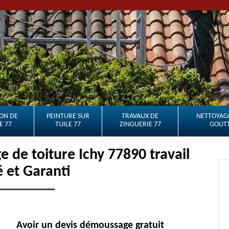
ON DE
PEINTURE SUR
TRAVAUX DE
NETTOYAGE
E 77
TUILE 77
ZINGUERIE 77
GOUTT
 de toiture Ichy 77890 travail
é et Garanti
Avoir un devis démoussage gratuit