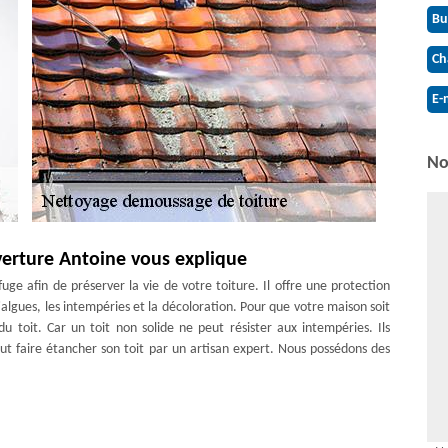
Bu
Ch
E-
No
verture Antoine vous explique
ge afin de préserver la vie de votre toiture. Il offre une protection
algues, les intempéries et la décoloration. Pour que votre maison soit
 du toit. Car un toit non solide ne peut résister aux intempéries. Ils
ut faire étancher son toit par un artisan expert. Nous possédons des
iture
de mettre de l'antimousse. L'hydrofuge doit être répandu sur toute la