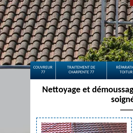
COUVREUR
TRAITEMENT DE
RÉPARATI
77
CHARPENTE 77
TOITUR
Nettoyage et démoussage
soign