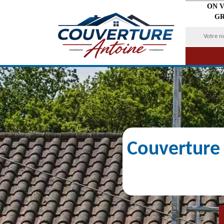
ON 
GR
Couverture 