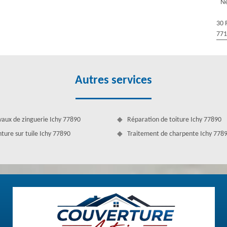
Ne
leur conservatrice lumineuse pouvant offrir un look frais. Il y trois à
ne des étapes essentielles à ne pas rater est l’hydrofuge de toiture.
30 
étanchéité. Ne savez-vous pas appliquer l’hydrofuge de toiture ? Vous
77
Autres services
vaux de zinguerie Ichy 77890
Réparation de toiture Ichy 77890
nture sur tuile Ichy 77890
Traitement de charpente Ichy 778
sage de toiture (Ichy)
is par an entre les saisons de printemps et de l'automne. En plus de
er l'entretien préventif. L’étanchéité de toiture permet d’avoir une