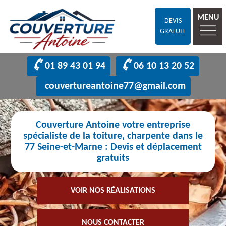
MENU
DEVIS
GRATUIT
01 89 43 01 94
06 10 13 20 52
couvertureantoine77@gmail.com
Couverture Antoine votre entreprise
spécialiste de la toiture, charpente dans le
77 Seine-et-Marne : Devis et déplacement
gratuits
VOIR NOS RÉALISATIONS
NOUS CONTACTER