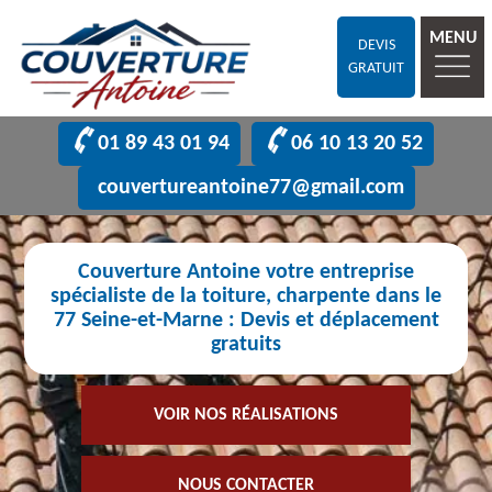
MENU
DEVIS
GRATUIT
01 89 43 01 94
06 10 13 20 52
couvertureantoine77@gmail.com
Couverture Antoine votre entreprise
spécialiste de la toiture, charpente dans le
77 Seine-et-Marne : Devis et déplacement
gratuits
VOIR NOS RÉALISATIONS
NOUS CONTACTER