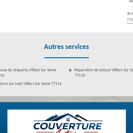
Ne
 diverses conditions météorologiques. Vous devez penser à le nettoyer,
ue soit votre type de toiture, il serait préférable de faire appel à des
30 
timousse ou du fongicide. Ce produit éloigne les mousses et lichens de la
77
ien votre projet de nettoyage toit.
Autres services
vaux de zinguerie Villiers Sur Seine
Réparation de toiture Villiers Sur S
14
77114
ture sur tuile Villiers Sur Seine 77114
nettoyage de toiture
tre habitation et nécessite un entretien. Plusieurs personnes ne savent
'assurance leur dise qu'il doit être modifié. Couverture Antoine est à