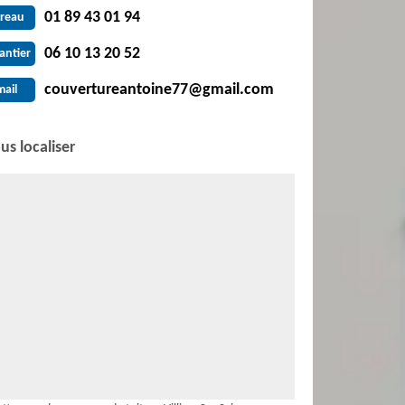
01 89 43 01 94
reau
06 10 13 20 52
antier
couvertureantoine77@gmail.com
mail
us localiser