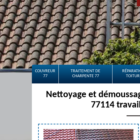
COUVREUR
TRAITEMENT DE
RÉPARATI
77
CHARPENTE 77
TOITUR
Nettoyage et démoussage
77114 travai