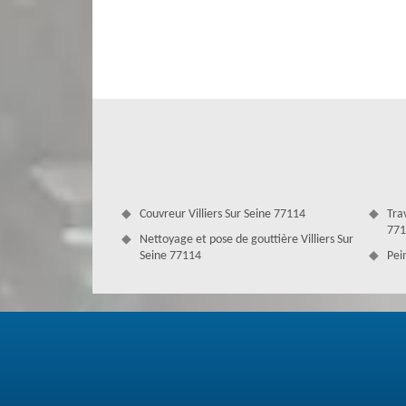
La tuile vous protégera, vous et votre habitation, contre
car un toit propre peut être employé jusqu'à 50 ans. Quel q
artisans spécialistes sur le terrain. Nous utilisons de l’an
surface. Faites-nous confiance pour vous aider à mener à b
Couvreur Villiers Sur Seine 77114
Tra
771
Nettoyage et pose de gouttière Villiers Sur
Seine 77114
Pein
Couverture Antoine : le spécialiste en 
Votre toit est l'une des parties les plus précieuses de vo
pas quand le toit est sale jusqu'à ce que leur compagnie d