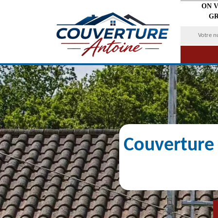
ON 
GR
Couverture 