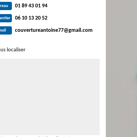
01 89 43 01 94
reau
06 10 13 20 52
antier
couvertureantoine77@gmail.com
mail
us localiser