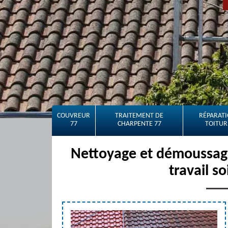
COUVREUR
TRAITEMENT DE
RÉPARATI
77
CHARPENTE 77
TOITUR
Nettoyage et démoussage
travail s