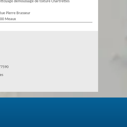
ttoyage demoussage de toiture Chartrettes
Rue Pierre Brasseur
100 Meaux
 77590
es