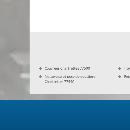
en étanchéité de votre toit qui sert de terrasse. Nous fai
qui dégage le toit des végétaux désagréables. Cela l’aide 
vous invitons de venir auprès de nous ou nous contacter r
Couvreur Chartrettes 77590
Tra
Nettoyage et pose de gouttière
Pei
Chartrettes 77590
Le démoussage de tuile de Couverture 
Le démoussage est indispensable pour échapper aux domm
votre toiture. Bien qu'il soit défiant de le faire vous-m
tuile est nécessaire pour garder sa qualité et sa durée d