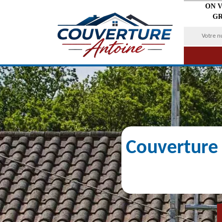
ON 
GR
Couverture 