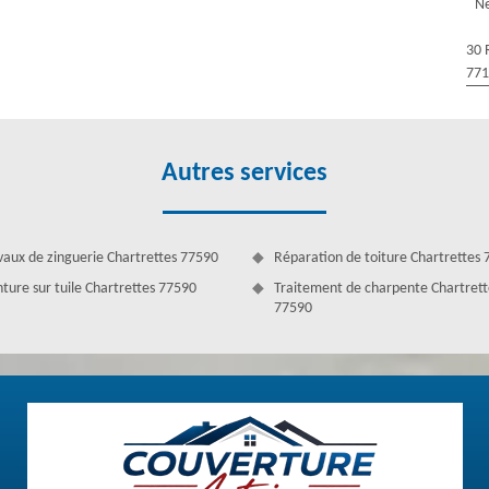
Ne
sons partie des réputés en nettoyage professionnel avec un lavage doux
aussi à résister plus longtemps contre les agents atmosphériques. Nous
30 
apidement pour profiter du prix en promotion de notre service.
77
Autres services
vaux de zinguerie Chartrettes 77590
Réparation de toiture Chartrettes
nture sur tuile Chartrettes 77590
Traitement de charpente Chartrett
77590
Antoine à Chartrettes
ages irréparables. Bon pour les tuiles, le démoussage revivifiera
ême, bénéficiez de notre service pour faire la tâche. Le demoussage de
e vie. Celui-ci aide à cette dernière d’être sécurisée par les agents