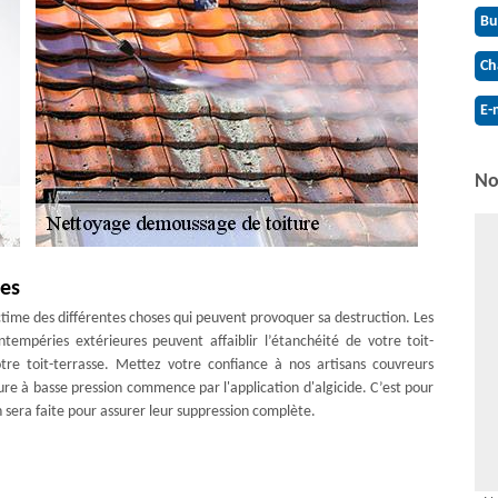
Bu
Ch
E-
No
tes
victime des différentes choses qui peuvent provoquer sa destruction. Les
 intempéries extérieures peuvent affaiblir l’étanchéité de votre toit-
tre toit-terrasse. Mettez votre confiance à nos artisans couvreurs
re à basse pression commence par l'application d'algicide. C’est pour
n sera faite pour assurer leur suppression complète.
a dégager de la malpropreté. Mais nous sommes aussi aguerris en mise