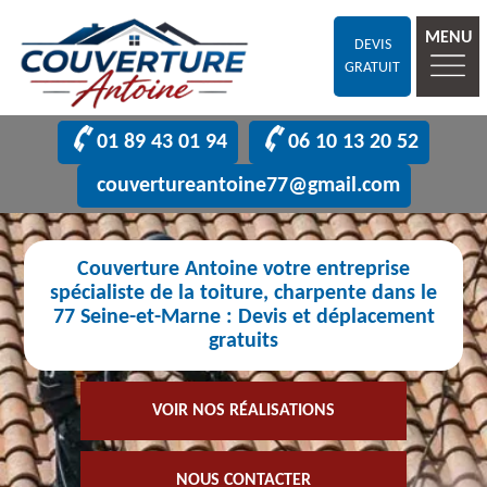
MENU
DEVIS
GRATUIT
01 89 43 01 94
06 10 13 20 52
couvertureantoine77@gmail.com
Couverture Antoine votre entreprise
spécialiste de la toiture, charpente dans le
77 Seine-et-Marne : Devis et déplacement
gratuits
VOIR NOS RÉALISATIONS
NOUS CONTACTER