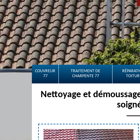
COUVREUR
TRAITEMENT DE
RÉPARATI
77
CHARPENTE 77
TOITUR
Nettoyage et démoussage 
soign