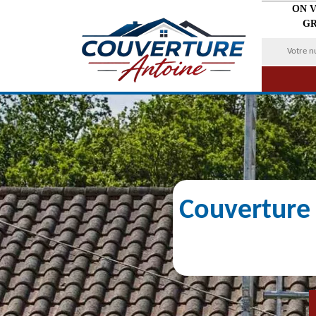
ON 
GR
Couverture 