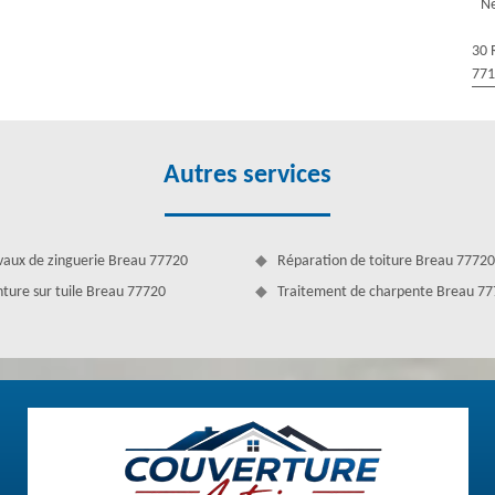
Ne
ages irréparables. Bon pour les tuiles, le démoussage revivifiera
ême, bénéficiez de notre service pour faire la tâche. Le demoussage de
30 
e vie. Celui-ci aide à cette dernière d’être sécurisée par les agents
77
 tout au long de l’année. Notre entreprise est spécialisée pour ce
Autres services
vaux de zinguerie Breau 77720
Réparation de toiture Breau 77720
nture sur tuile Breau 77720
Traitement de charpente Breau 7
tir le bon état de votre toiture. Au cours de l'intervention, nous