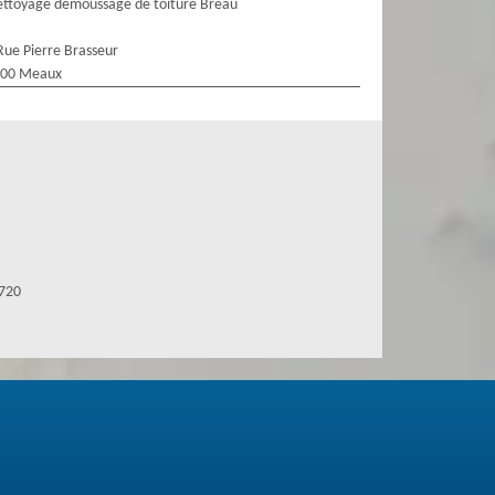
ttoyage demoussage de toiture Breau
Rue Pierre Brasseur
100 Meaux
7720