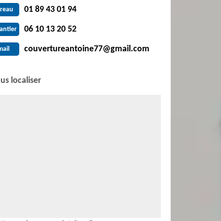
01 89 43 01 94
reau
06 10 13 20 52
antier
couvertureantoine77@gmail.com
mail
us localiser