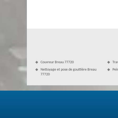
Le démoussage est indispensable pour échapper aux domm
votre toiture. Bien qu'il soit défiant de le faire vous-m
tuile est nécessaire pour garder sa qualité et sa durée d
atmosphériques qui peuvent se produire et se reproduire
domaine, vous pouvez nous faire confiance.
Couvreur Breau 77720
Tra
Nettoyage et pose de gouttière Breau
Pei
77720
L’étanchéité du toit est importante
Un démoussage doit être réalisé par des pros pour garan