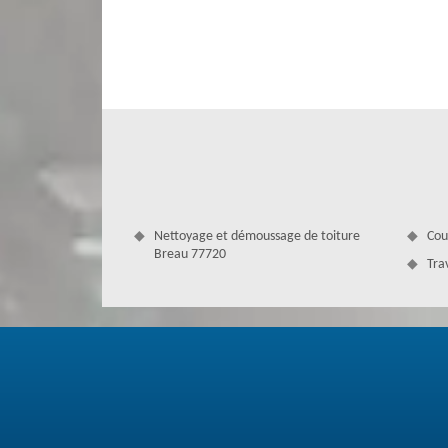
ou pour faire la pose, appelez-nous.
Nettoyage et démoussage de toiture
Cou
Breau 77720
Tra
Une réparation de gouttière performa
Les intempéries qui passent toute l’année à Breau peuvent c
en mauvais état, elle ne peut plus fonctionner convenabl
votre gouttière, pensez de contacter des couvreurs zing
gouttière est très importante pour éviter des dommages de
demander de passer pour une visite de contrôle.