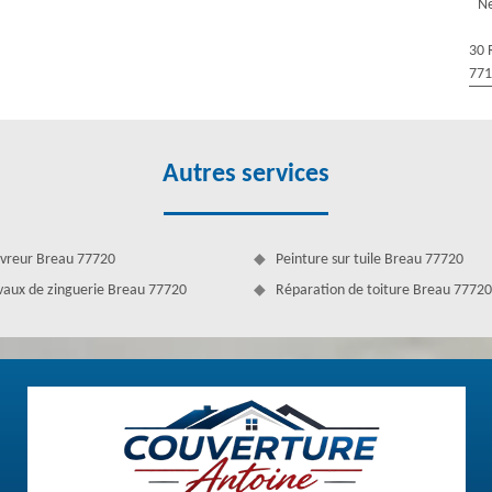
Ne
30 
77
Autres services
vreur Breau 77720
Peinture sur tuile Breau 77720
vaux de zinguerie Breau 77720
Réparation de toiture Breau 77720
nte
hanger l’état de votre gouttière de maison. Alors, si elle vient à être
ement. Dès que vous constatez une partie ou des pièces anormales sur
ueurs professionnels comme chez Couverture Antoine. La réparation de
 plus pour le bâtiment, le jardin et les entourages. Vous pouvez nous