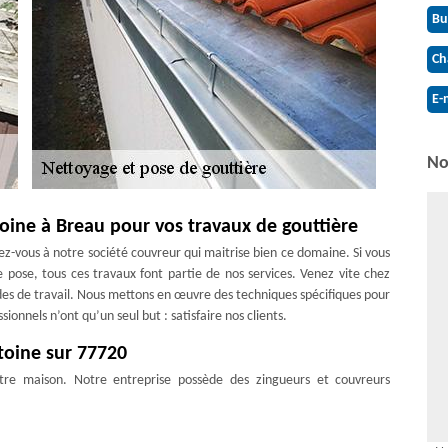
Bu
Ch
E-
No
oine à Breau pour vos travaux de gouttière
ez-vous à notre société couvreur qui maitrise bien ce domaine. Si vous
 pose, tous ces travaux font partie de nos services. Venez vite chez
des de travail. Nous mettons en œuvre des techniques spécifiques pour
nnels n’ont qu’un seul but : satisfaire nos clients.
toine sur 77720
otre maison. Notre entreprise possède des zingueurs et couvreurs
s dans ce travail. N’hésitez pas de nous appeler à l’immédiat pour une
ouvons intervenir chez vous même pour un projet à l’improviste. Vous
de de travail spécifique. En tout cas, pour l’achat de votre gouttière