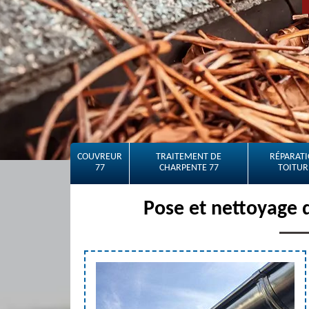
COUVREUR
TRAITEMENT DE
RÉPARATI
77
CHARPENTE 77
TOITUR
Pose et nettoyage 