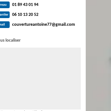
01 89 43 01 94
reau
06 10 13 20 52
antier
couvertureantoine77@gmail.com
mail
us localiser