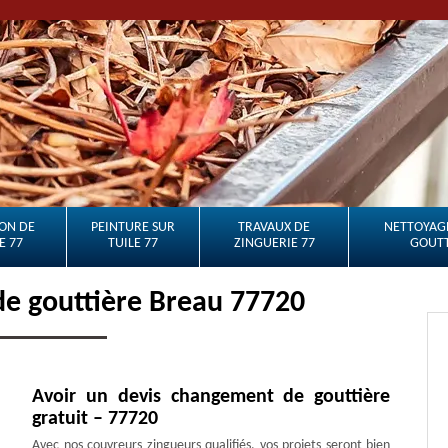
ON DE
PEINTURE SUR
TRAVAUX DE
NETTOYAGE
E 77
TUILE 77
ZINGUERIE 77
GOUTT
de gouttière Breau 77720
Avoir un devis changement de gouttière
gratuit – 77720
Avec nos couvreurs zingueurs qualifiés, vos projets seront bien