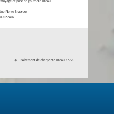
ttoyage et pose de gouttière Breau
Rue Pierre Brasseur
100 Meaux
Traitement de charpente Breau 77720