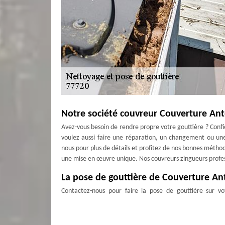
Notre société couvreur Couverture Ant
Avez-vous besoin de rendre propre votre gouttière ? Confi
voulez aussi faire une réparation, un changement ou une
nous pour plus de détails et profitez de nos bonnes métho
une mise en œuvre unique. Nos couvreurs zingueurs professio
La pose de gouttière de Couverture An
Contactez-nous pour faire la pose de gouttière sur v
professionnels qui ont de l’expérience de plusieurs année
urgence ou une intervention ponctuelle. En effet, nous p
allez sûrement avoir une satisfaction grâce à notre métho