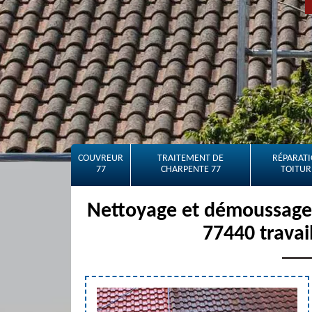
COUVREUR
TRAITEMENT DE
RÉPARATI
77
CHARPENTE 77
TOITUR
Nettoyage et démoussage 
77440 travai