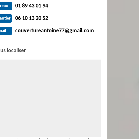
01 89 43 01 94
reau
06 10 13 20 52
antier
couvertureantoine77@gmail.com
mail
us localiser