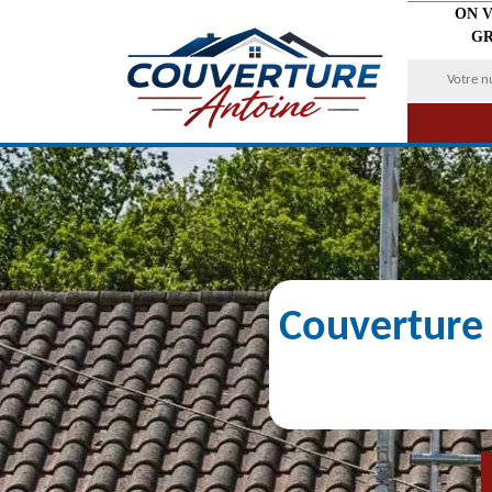
ON 
GR
Couverture 