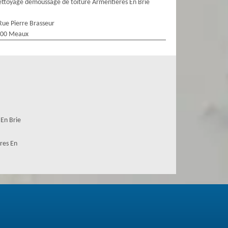
ttoyage demoussage de toiture Armentieres En Brie
Rue Pierre Brasseur
100 Meaux
 En Brie
res En