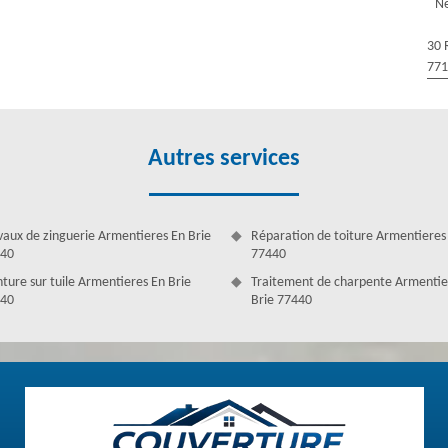
Ne
attendez pas longtemps pour faire un nettoyage toiture pour ne pas
 la matière et garantit un résultat pertinent. Notre prix nettoyage
30 
ace à petit prix.
77
Autres services
vaux de zinguerie Armentieres En Brie
Réparation de toiture Armentieres
40
77440
nture sur tuile Armentieres En Brie
Traitement de charpente Armentie
40
Brie 77440
 Brie 77440
t peuvent accélérer sa détérioration. Nous fournissons le nettoyage de
ttoyage toiture est vraiment important, car un toit sale n’est pas
usqu’à sa destruction totale. Pour éviter certains dommages, pensez de