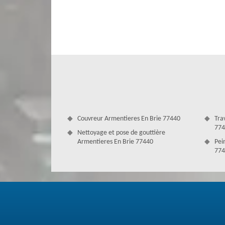
devis gratuite si vous habitez à Armentieres En Brie.N’
coûter d’autre problème. Notre compagnie est experte en
toiture est très intéressant. Alors, obtenez un service effic
Couvreur Armentieres En Brie 77440
Tra
774
Nettoyage et pose de gouttière
Armentieres En Brie 77440
Pei
774
Nettoyage de toiture à Armentieres En
Les mousses et les lichens qui s’approprient de votre toi
toit pour le débarrasser de ces mauvaises herbes. Le ne
agréable à voir. En plus, un toit négligé peut provoquer j