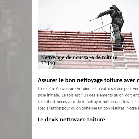
Assurer le bon nettoyage toiture avec 
La société Couverture Antoine est à votre service pour veni
pose initiale. Le toit est l’un des éléments qu’on doit e
rôle, il est nécessaire de le nettoyer même une fois par
spécialisation pour qu’on obtienne un bon résultat. Notre s
Le devis nettoyage toiture
Un toit propre sera moins brûlant qu'un toit crasseux. Pe
esquive la saleté et la croissance des plantes, ce qui ai