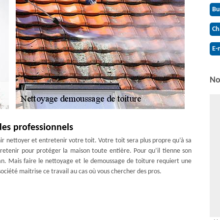
Bu
Ch
E-
No
des professionnels
r nettoyer et entretenir votre toit. Votre toit sera plus propre qu’à sa
ntretenir pour protéger la maison toute entière. Pour qu’il tienne son
 an. Mais faire le nettoyage et le demoussage de toiture requiert une
ociété maitrise ce travail au cas où vous chercher des pros.
rmettez à votre toit de bénéficier de sa plus longue vie. Nettoyé, il
de les prochains nettoyages de réussir. Envoyez-nous votre demande de