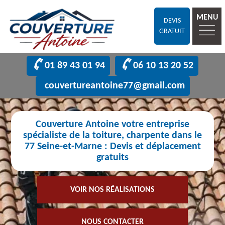
MENU
DEVIS
GRATUIT
01 89 43 01 94
06 10 13 20 52
couvertureantoine77@gmail.com
Couverture Antoine votre entreprise
spécialiste de la toiture, charpente dans le
77 Seine-et-Marne : Devis et déplacement
gratuits
VOIR NOS RÉALISATIONS
NOUS CONTACTER