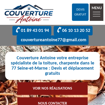
MENU
DEVIS
GRATUIT
01 89 43 01 94
06 10 13 20 52
couvertureantoine77@gmail.com
Couverture Antoine votre entreprise
spécialiste de la toiture, charpente dans le
77 Seine-et-Marne : Devis et déplacement
gratuits
VOIR NOS RÉALISATIONS
NOUS CONTACTER