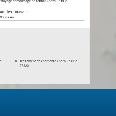
ttoyage demoussage de toiture Choisy En Brie
Rue Pierre Brasseur
100 Meaux
ie
Traitement de charpente Choisy En Brie
77320