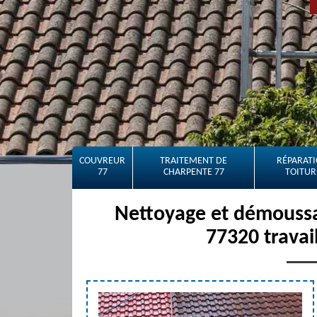
COUVREUR
TRAITEMENT DE
RÉPARATI
77
CHARPENTE 77
TOITUR
Nettoyage et démoussag
77320 travai