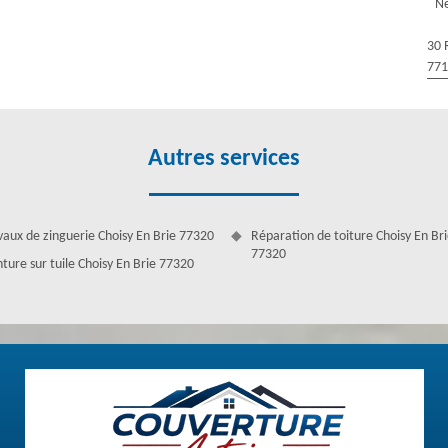
Ne
ge afin de préserver la vie de votre toiture. Il offre une protection
algues, les intempéries et la décoloration. Pour que votre maison soit
30 
 du toit. Car un toit non solide ne peut résister aux intempéries. Ils
77
ut faire étancher son toit par un artisan expert. Nous possédons des
Autres services
vaux de zinguerie Choisy En Brie 77320
Réparation de toiture Choisy En Br
77320
nture sur tuile Choisy En Brie 77320
ussage toiture à Choisy En Brie
toiture, Couverture Antoine vous propose un service de nettoyage