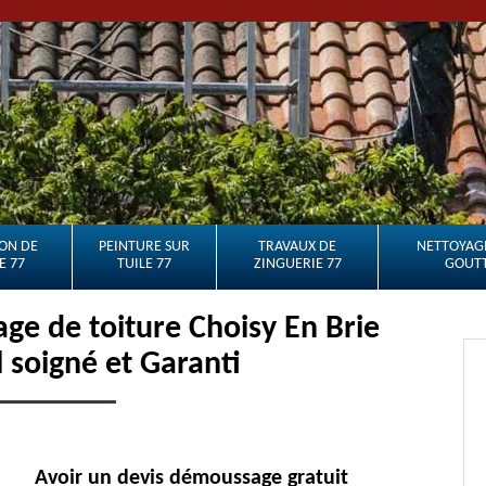
ON DE
PEINTURE SUR
TRAVAUX DE
NETTOYAGE
E 77
TUILE 77
ZINGUERIE 77
GOUTT
e de toiture Choisy En Brie
l soigné et Garanti
Avoir un devis démoussage gratuit