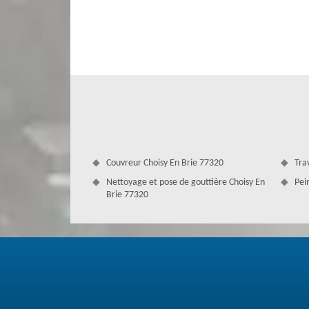
Couverture Antoine peut vous offrir un traitement hydrofu
durable contre l'humidité, l’augmentation de mousse et d'
très bien sécurisée, il ne faut pas négliger l’étanchéité
peuvent endommager votre habitation tout entière. Il fa
artisans professionnels, vous pouvez nous contacter.
Couvreur Choisy En Brie 77320
Tra
Nettoyage et pose de gouttière Choisy En
Pei
Brie 77320
Prévoir des travaux de nettoyage démo
Afin de bien entretenir et maintenir l’état de vote 