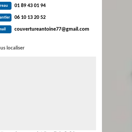
01 89 43 01 94
reau
06 10 13 20 52
antier
couvertureantoine77@gmail.com
mail
us localiser