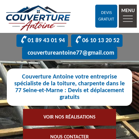
MENU
DEVIS
GRATUIT
01 89 43 01 94
06 10 13 20 52
couvertureantoine77@gmail.com
Couverture Antoine votre entreprise
spécialiste de la toiture, charpente dans le
77 Seine-et-Marne : Devis et déplacement
gratuits
VOIR NOS RÉALISATIONS
NOUS CONTACTER