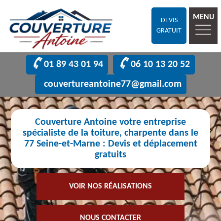
MENU
DEVIS
GRATUIT
01 89 43 01 94
06 10 13 20 52
couvertureantoine77@gmail.com
Couverture Antoine votre entreprise
spécialiste de la toiture, charpente dans le
77 Seine-et-Marne : Devis et déplacement
gratuits
VOIR NOS RÉALISATIONS
NOUS CONTACTER