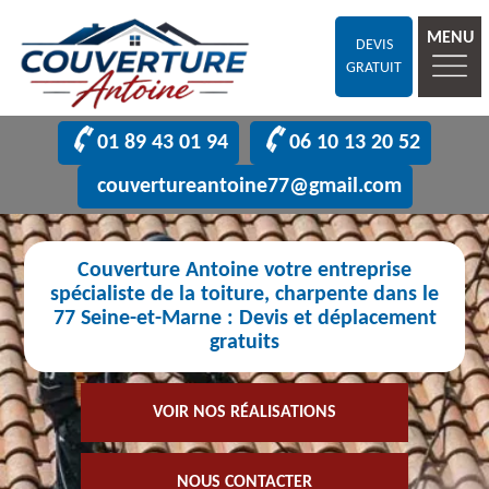
MENU
DEVIS
GRATUIT
01 89 43 01 94
06 10 13 20 52
couvertureantoine77@gmail.com
Couverture Antoine votre entreprise
spécialiste de la toiture, charpente dans le
77 Seine-et-Marne : Devis et déplacement
gratuits
VOIR NOS RÉALISATIONS
NOUS CONTACTER